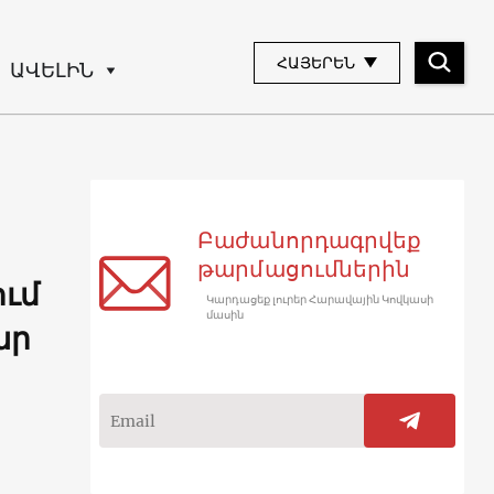
ՀԱՅԵՐԵՆ
ԱՎԵԼԻՆ
Բաժանորդագրվեք
թարմացումներին
ում
Կարդացեք լուրեր Հարավային Կովկասի
մասին
ար