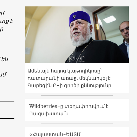
եմ
տք է
ր
 են
Ամենայն հայոց կաթողիկոսը՝
ամ
դատարանի առաջ․ մեկնարկել է
Գարեգին Բ-ի գործի քննությունը
Wildberries-ը տեղափոխվում է
Ղազախստա՞ն
«Հայաստան-ԵԱՏՄ