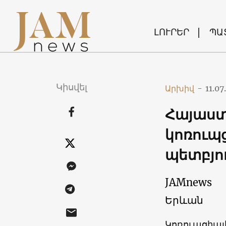
ԼՈՒՐԵՐ
ՊԱ
Կիսվել
Արխիվ
-
11.07
Հայաստ
կոռուպց
պետբյու
JAMnews
Երևան
Կոռուպցիայի