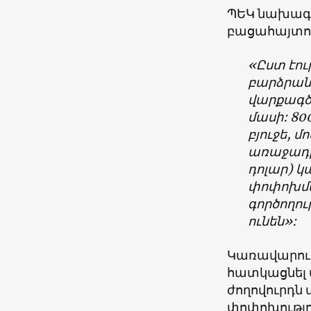
ՊԵԿ նախագա
բացահայտու
«Ըստ էու
բարձրանա
վարքագծի
մասի: 800
բյուջե, մ
առաջադրվե
դոլար) կ
փոփոխմա
գործողու
ունեն»:
Կառավարությ
հատկացնել 
ժողովուրդն 
փոփոխությո