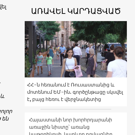
ել
ԱՌԱՎԵԼ ԿԱՐԴԱՑՎԱԾ
.
ՀՀ-ն հեռանում է Ռուսաստանից և
մոտենում ԵՄ-ին. գործընթացը սկսվել
չև
է, բայց հեռու է վերջնակետից
ոլոր
 են
Հայաստանի նոր խորհրդարանի
առաջին նիստը՝ առանց
կաթողիկոսի. կարևոր դրվագներ