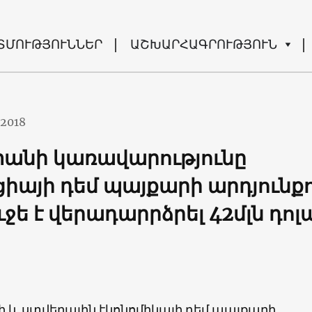
ՏՄՈՒԹՅՈՒՆՆԵՐ
ԱՇԽԱՐՀԱԳՐՈՒԹՅՈՒՆ
.2018
անի կառավարությունը
իայի դեմ պայքարի արդյունք
ջե է վերադարրձրել 42մլն դոլ
 և ստվերային էկոնոմիկայի դեմ պայքարի