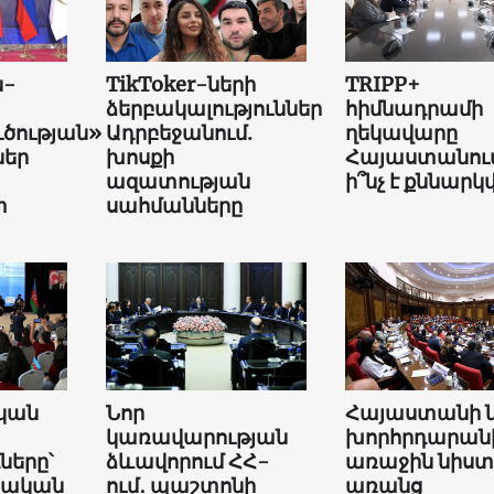
ն-
TikToker-ների
TRIPP+
ձերբակալություններ
հիմնադրամի
ւծության»
Ադրբեջանում.
ղեկավարը
եր
խոսքի
Հայաստանում
ազատության
ի՞նչ է քննարկվ
տ
սահմանները
կան
Նոր
Հայաստանի 
կառավարության
խորհրդարան
երը՝
ձևավորում ՀՀ-
առաջին նիստ
վական
ում․ պաշտոնի
առանց