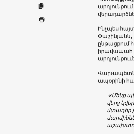
արդյունքում
վերադարձնել 
Ինչպես հայ
Փաշինյանն, 
ընթացքում 
իրավապահ մ
արդյունքում
Վարչապետն հ
ապօրինի հա
«Մենք պե
վերջ կվ
մտադիր չ
մարմինն
աշախտու