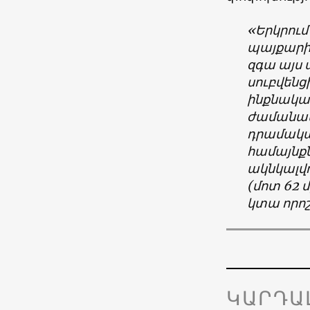
«Երկրում
պայքարից
զգա այս 
սուբվենց
ինքնակա
ժամանա
դրամակա
համայնք
ակնկալվո
(մոտ 62 մ
կտա որոշ
ԿԱՐԴԱ