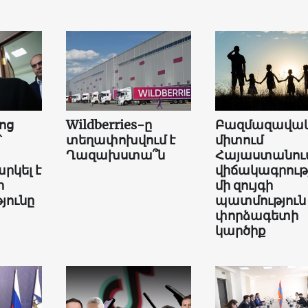
ոց
Wildberries-ը
Բազմազավակ
՝
տեղափոխվում է
միտում
Ղազախստա՞ն
Հայաստանում
րկել է
վիճակագրությ
ի
մի զույգի
յունը
պատմություն
փորձագետի
կարծիք