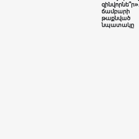
զինվորնե՞ր»
ճամբարի
թաքնված
նպատակը