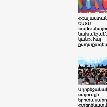
«Հայաստա
ԵԱՏՄ
«ամուսնալո
նախանշանն
կան»․ հայ
քաղաքագե
Ադրբեջանա
սփյուռքի
երիտասարդն
«տեղեկատ