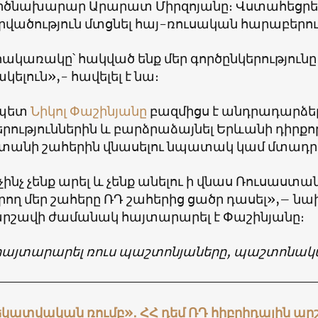
ծնախարար Արարատ Միրզոյանը։ Վստահեցրել է
րվածություն մտցնել հայ-ռուսական հարաբերու
հակառակը՝ հակված ենք մեր գործընկերություն
կելուն»,- հավելել է նա։
պետ
Նիկոլ Փաշինյանը
բազմիցս է անդրադարձ
ություններին և բարձրաձայնել Երևանի դիրքորո
տանի շահերին վնասելու նպատակ կամ մտադրու
չինչ չենք արել և չենք անելու ի վնաս Ռուսաստ
արող մեր շահերը ՌԴ շահերից ցածր դասել»,–
րշավի ժամանակ հայտարարել է Փաշինյանը։
ն հայտարարել ռուս պաշտոնյաները, պաշտոնակ
եկատվական ռումբ»․ ՀՀ դեմ ՌԴ հիբրիդային ա