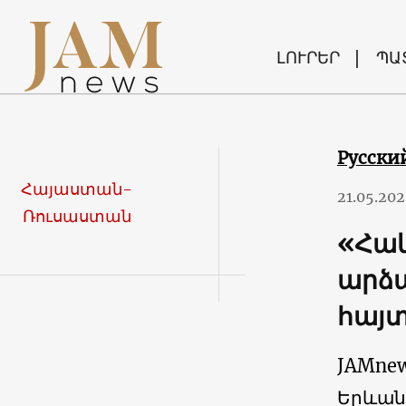
ԼՈՒՐԵՐ
ՊԱ
Русски
Հայաստան-
21.05.20
Ռուսաստան
«Հակ
արձա
հայտ
JAMne
Երևան