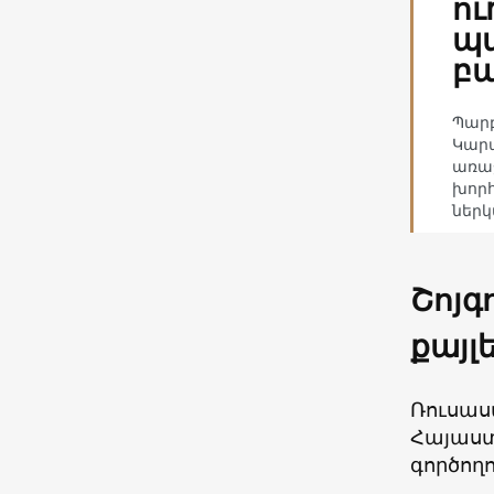
ու
պա
բ
Պարբ
Կարա
առաջ
խորհ
ներկ
Շոյգ
քայլ
Ռուսաս
Հայաստա
գործողո