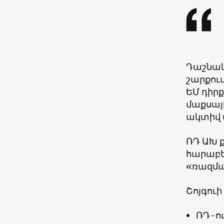
Դաշնակ
շարքու
ԵՄ դիր
մաքսայ
ակտիվ 
ՌԴ ԱԽ 
հարաբեր
«ռազմա
Շոյգու
ՌԴ-ո