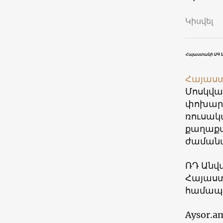
Կիսվել
Հայաստանի ԱԳ 
Հայաս
Մոսկվայ
փոխարտ
ռուսակ
քաղաքա
ժամանա
ՌԴ Անվտ
Հայաստա
համապա
Aysor.a