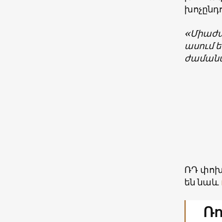
խոչընդ
«Միաժամ
ասում 
ժաման
ՌԴ փոխ
են նաև
Ռո