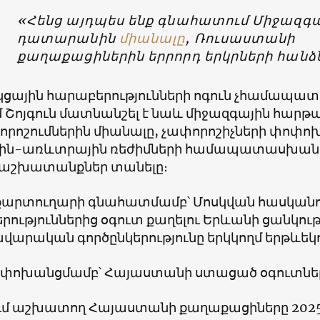
«Հենց այդպես ենք գնահատում Միջազգ
դատարանին
միանալը
, Ռուսաստանի
քաղաքացիներին երրորդ երկրների հանձն
ցային հարաբերությունների ոգուն չհամապատ
մ Շոյգուն մատնանշել է նաև միջազգային հար
քորոշումներին միանալը, չափորոշիչների փոփո
ին-առևտրային ռեժիմների համապատասխանե
աշխատանքներ տանելը։
քարտուղարի գնահատմամբ՝ Մոսկվան հասկանո
ություններից օգուտ քաղելու Երևանի ցանկութ
վարական գործընկերությունը երկկողմ երթևեկո
ի փոխանցմամբ՝ Հայաստանի ստացած օգուտներ
ւմ աշխատող Հայաստանի քաղաքացիները 2025 թ