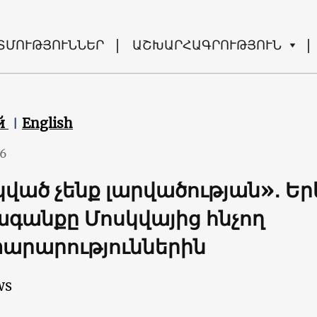
ՏՄՈՒԹՅՈՒՆՆԵՐ
ԱՇԽԱՐՀԱԳՐՈՒԹՅՈՒՆ
й
English
26
ված չենք լարվածության»․ Ե
գանքը Մոսկվայից հնչող
արարություններին
ws