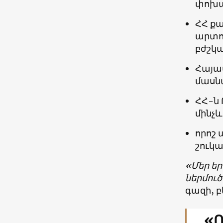
փոխան
ՀՀ ք
արտո
բժշկ
Հայա
մասն
ՀՀ-ն
մինչև
որոշ
շուկա
«Մեր ե
ներմու
գազի, 
«Ռ