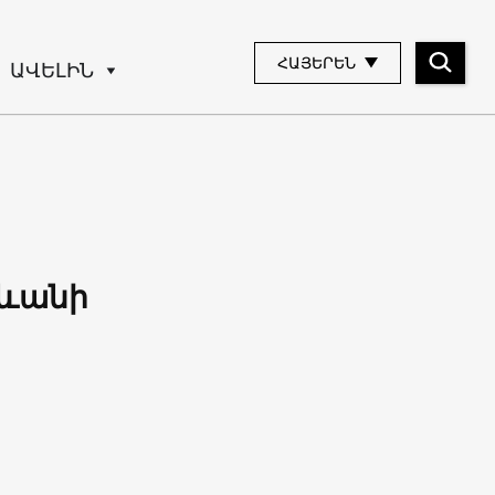
ՀԱՅԵՐԵՆ
ԱՎԵԼԻՆ
րևանի