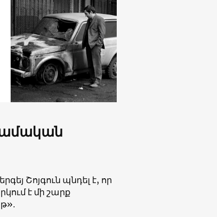
եկամական
եյ Շոյգուն պնդել է, որ
կում է մի շարք
յթ»․