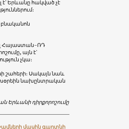
՝ Երևանը հակված չէ
թյուններում։
ը բնականոն
ել Հայաստան-ՌԴ
շումը, այն է՝
թյուն չկա։
անի շահերի։ Սակայն նաև
 նախօրեին նախընտրական
ան Երևանի դիրքորոշումը
րշավների մասին գաղտնի