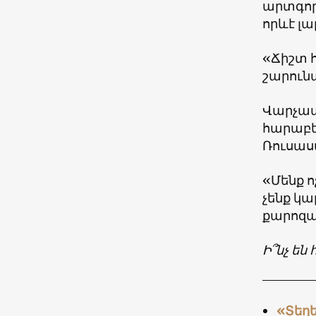
արտգոր
որևէ լա
«Ճիշտ 
շարունա
Վարչա
հարաբեր
Ռուսաս
«Մենք ո
չենք կ
քարոզա
Ի՞նչ ե
«Տեղ