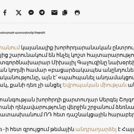
նախարարի պատասխանը Շոյգուին
տանում
կայանալիք խորհրդարանական ընտրութ
ից շարունակում են հնչել կոշտ հայտարարությո
գործնախարար Միխայիլ Գալուզինը նախօրեին
ան կողմի համար «բացարձակապես անընդունել
կանությունը, այն է՝ «պահպանել անդամակցու
կ, քանի դեռ չի անցել
Եվրոպական միության
ան
անգության խորհրդի քարտուղար Սերգեյ Շոյգուն,
նի ղեկավարությունը վերջին շրջանում ձեռնարկո
տասխանում ՌԴ հետ դաշնակցային հարաբերու
m-ի հետ զրույցում թեմային
անդրադարձել
է Հա