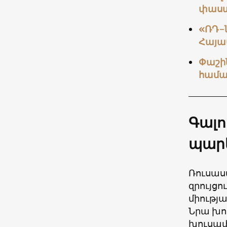
փաստ
«ՌԴ-
Հայա
Փաշի
համա
Գալո
պարե
Ռուսաս
զրույց
միությ
Նրա խո
խուսափե