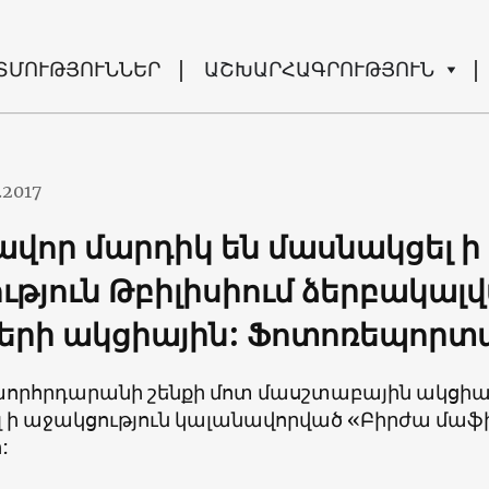
ՏՄՈՒԹՅՈՒՆՆԵՐ
ԱՇԽԱՐՀԱԳՐՈՒԹՅՈՒՆ
.2017
վոր մարդիկ են մասնակցել ի
ւթյուն Թբիլիսիում ձերբակալ
երի ակցիային: Ֆոտոռեպորտ
 խորհրդարանի շենքի մոտ մասշտաբային ակցիա
ել ի աջակցություն կալանավորված «Բիրժա մա
: