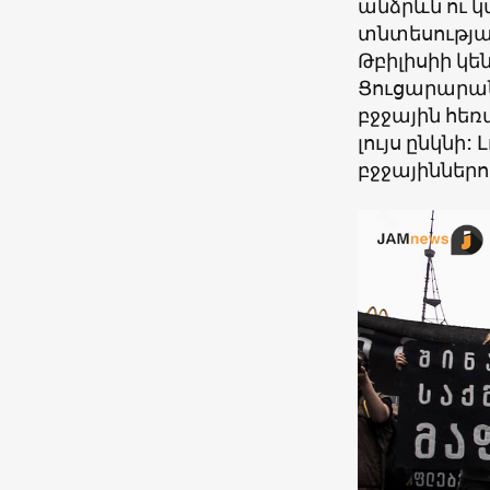
անձրևն ու կ
տնտեսությա
Թբիլիսիի կե
Ցուցարարան
բջջային հեռ
լույս ընկնի
բջջայիններո