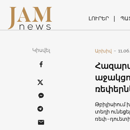
ԼՈՒՐԵՐ
ՊԱ
Կիսվել
Արխիվ
-
11.06
Հազարա
աջակցո
ռեփերն
Թբիլիսիում
տեղի ունեց
ռեփ-դուետի