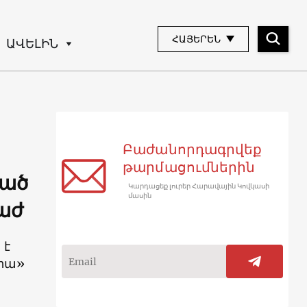
ՀԱՅԵՐԵՆ
ԱՎԵԼԻՆ
Բաժանորդագրվեք
թարմացումներին
ված
Կարդացեք լուրեր Հարավային Կովկասի
մասին
աժ
 է
ֆիա»