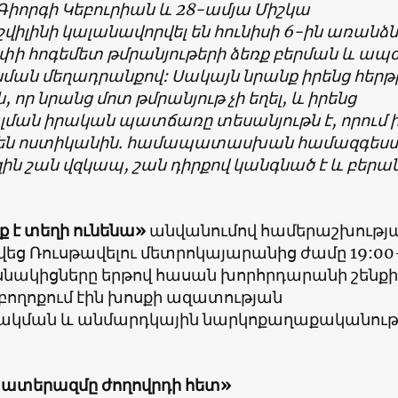
Գիորգի Կեբուրիան և 28-ամյա Միշկա
շվիլինի կալանավորվել են հունիսի 6-ին առանձ
փի հոգեմետ թմրանյութերի ձեռք բերման և ապ
ան մեղադրանքով: Սակայն նրանք իրենց հերթ
, որ նրանց մոտ թմրանյութ չի եղել, և իրենց
ման իրական պատճառը տեսանյութն է, որում 
 են ոստիկանին. համապատասխան համազգես
զին շան վզկապ, շան դիրքով կանգնած է և բերա
տք է տեղի ունենա
»
անվանումով համերաշխությ
եց Ռուսթավելու մետրոկայարանից ժամը 19:00
սնակիցները երթով հասան խորհրդարանի շենքի
բողոքում էին խոսքի ազատության
կման և անմարդկային նարկոքաղաքականութ
ատերազմը ժողովրդի հետ
»