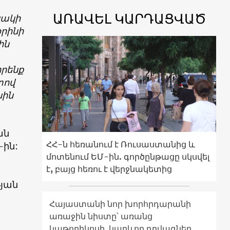
ԱՌԱՎԵԼ ԿԱՐԴԱՑՎԱԾ
նակի
օրինի
ին
իրենք
տով
նին
ան
ՀՀ-ն հեռանում է Ռուսաստանից և
-ին:
մոտենում ԵՄ-ին. գործընթացը սկսվել
է, բայց հեռու է վերջնակետից
յան
Հայաստանի նոր խորհրդարանի
առաջին նիստը՝ առանց
կաթողիկոսի. կարևոր դրվագներ