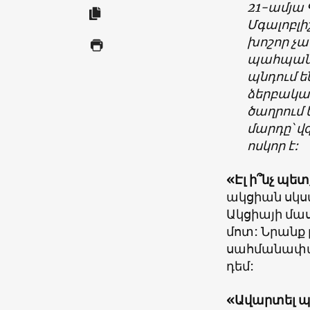
21-
ամյա 
Մգալոբլի
խոշոր չա
պահպանմ
պնդում են
ձերբակալ
ծաղրում
մարդը՝ վ
ոսկոր է:
«
Էլ ի՞նչ պե
ակցիան սկսվ
Ակցիայի մա
մոտ: Նրանք 
սահմանափա
դեմ:
«
Ավարտել պ