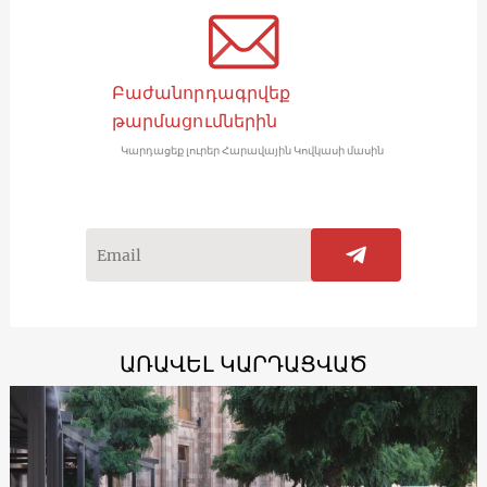
Բաժանորդագրվեք
թարմացումներին
Կարդացեք լուրեր Հարավային Կովկասի մասին
ԱՌԱՎԵԼ ԿԱՐԴԱՑՎԱԾ