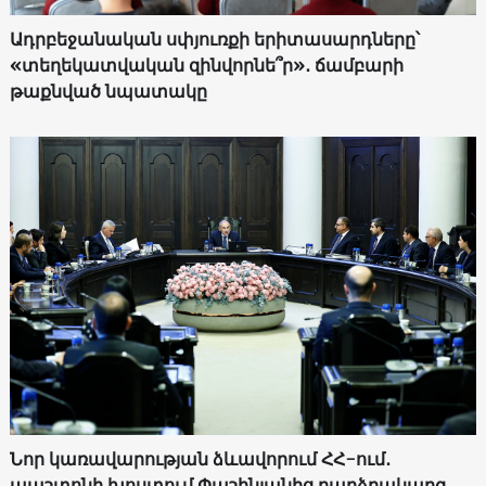
Ադրբեջանական սփյուռքի երիտասարդները՝
«տեղեկատվական զինվորնե՞ր»․ ճամբարի
թաքնված նպատակը
Նոր կառավարության ձևավորում ՀՀ-ում․
պաշտոնի խոստում Փաշինյանից բարձրակարգ