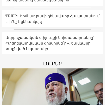
բարձրակարգ մասնագետներին
TRIPP+ հիմնադրամի ղեկավարը Հայաստանում
է․ ի՞նչ է քննարկվել
Ադրբեջանական սփյուռքի երիտասարդները՝
«տեղեկատվական զինվորնե՞ր»․ ճամբարի
թաքնված նպատակը
ԼՈՒՐԵՐ