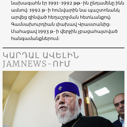
նախագահն էր 1991-1992 թթ-ին ընդամենը ինն
ամսով։ 1992 թ-ի հունվարին նա պաշտոնանկ
արվեց զինված հեղաշրջման հետևանքով։
Գամսախուրդիան փախավ Վրաստանից։
Մահացավ 1993 թ-ի վերջին չբացահայտված
հանգամանքներում։
ԿԱՐԴԱԼ ԱՎԵԼԻՆ
JAMNEWS-ՈՒՄ