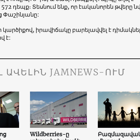
՝ 572 դեպք։ Տեսնում ենք, որ էականորեն թվերը ն
ց Փաշինյանը:
կարծիքով, իրավիճակը բարելավվել է դիմակնե
վ է:
Լ ԱՎԵԼԻՆ JAMNEWS-ՈՒՄ
ոց
Wildberries-ը
Բազմազավակ