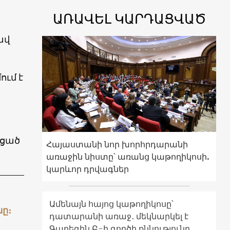
ԱՌԱՎԵԼ ԿԱՐԴԱՑՎԱԾ
ավ
ում է
նցած
Հայաստանի նոր խորհրդարանի
առաջին նիստը՝ առանց կաթողիկոսի.
կարևոր դրվագներ
Ամենայն հայոց կաթողիկոսը՝
ը։
դատարանի առաջ․ մեկնարկել է
Գարեգին Բ-ի գործի քննությունը