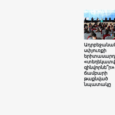
Ադրբեջանա
սփյուռքի
երիտասարդն
«տեղեկատ
զինվորնե՞ր»
ճամբարի
թաքնված
նպատակը