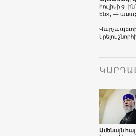
հուլիսի 9-ին
են», — ասա
Վարչապետի 
կրելու շնորհի
ԿԱՐԴԱ
Ամենայն հայ