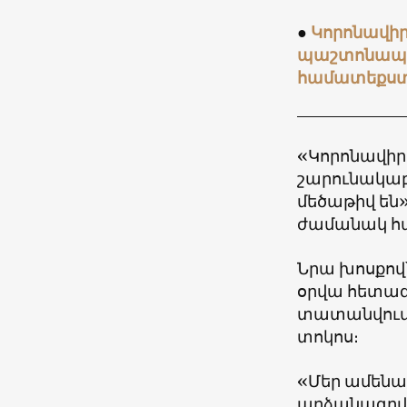
●
Կորոնավիր
պաշտոնապես
համատեքս
«Կորոնավիր
շարունակաբ
մեծաթիվ են
ժամանակ հա
Նրա խոսքով՝
օրվա հետազ
տատանվում ե
տոկոս։
«Մեր ամենապ
արձանագրվել