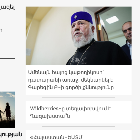
վազել
ր
Ամենայն հայոց կաթողիկոսը՝
դատարանի առաջ․ մեկնարկել է
Գարեգին Բ-ի գործի քննությունը
Wildberries-ը տեղափոխվում է
Ղազախստա՞ն
ության
«Հայաստան-ԵԱՏՄ