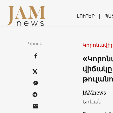
ԼՈՒՐԵՐ
ՊԱ
Կիսվել
Կորոնավիր
«Կորոն
վիճակը
թուլան
JAMnews
Երևան