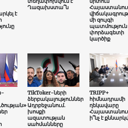
՝
տեղափոխվում է
միտում
Ղազախստա՞ն
Հայաստանում
րկել է
վիճակագրությ
ի
մի զույգի
յունը
պատմություն
փորձագետի
կարծիք
ն-
TikToker-ների
TRIPP+
ձերբակալություններ
հիմնադրամի
ւծության»
Ադրբեջանում.
ղեկավարը
եր
խոսքի
Հայաստանում
ազատության
ի՞նչ է քննարկվ
տ
սահմանները