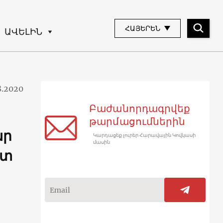
ՀԱՅԵՐԵՆ
ԱՎԵԼԻՆ
8.2020
Բաժանորդագրվեք
թարմացումներին
ար
Կարդացեք լուրեր Հարավային Կովկասի
մասին
ետ