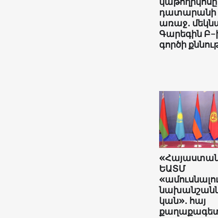
կաթողիկոսը
դատարանի
առաջ․ մեկնա
Գարեգին Բ-
գործի քննութ
«Հայաստա
ԵԱՏՄ
«ամուսնալո
նախանշանն
կան»․ հայ
քաղաքագե