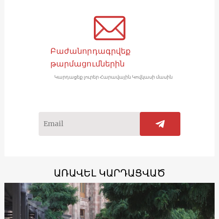
Բաժանորդագրվեք
թարմացումներին
Կարդացեք լուրեր Հարավային Կովկասի մասին
ԱՌԱՎԵԼ ԿԱՐԴԱՑՎԱԾ