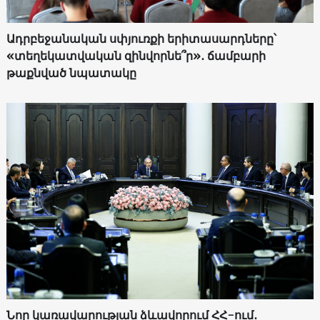
Ադրբեջանական սփյուռքի երիտասարդները՝
«տեղեկատվական զինվորնե՞ր»․ ճամբարի
թաքնված նպատակը
Նոր կառավարության ձևավորում ՀՀ-ում․