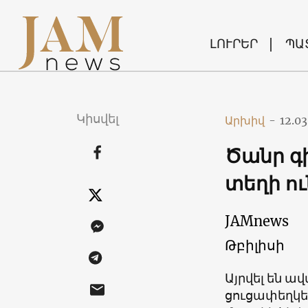
ԼՈՒՐԵՐ
ՊԱ
Կիսվել
Արխիվ
-
12.03
Ծանր գի
տեղի ո
JAMnews
Թբիլիսի
Այրվել են ա
ցուցափեղկե