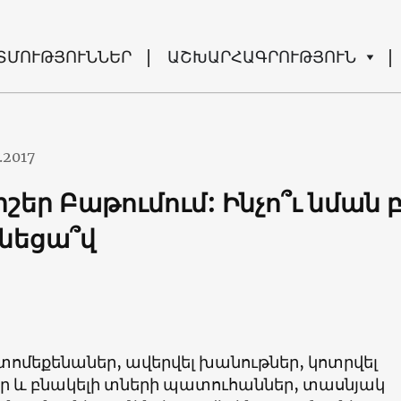
ՏՄՈՒԹՅՈՒՆՆԵՐ
ԱՇԽԱՐՀԱԳՐՈՒԹՅՈՒՆ
.2017
շեր Բաթումում: Ինչո՞ւ նման 
ւնեցա՞վ
վտոմեքենաներ, ավերվել խանութներ, կոտրվել
ր և բնակելի տների պատուհաններ, տասնյակ