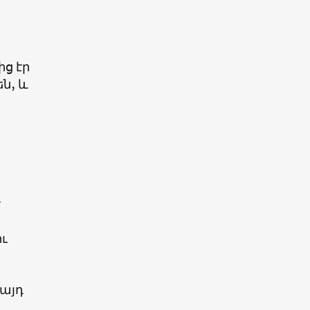
ց էր
են, և
է
ու
 այդ