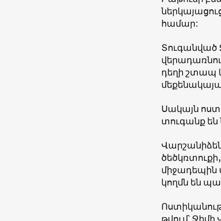
ներկայացուց
համար:
Տուգանված Ջ
վերադառնում,
դեղի շտապ 
մեքենակայա
Սակայն ոստի
տուգանք են 
Վարշանիձեն 
ծեծկռտուքի,
միջադեպին ս
կողմն են պա
Ոստիկանությ
թվում՝ Ջիմի