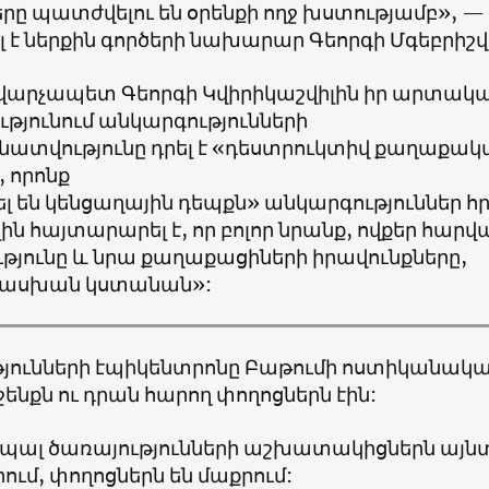
րը պատժվելու են օրենքի ողջ խստությամբ», —
է ներքին գործերի նախարար Գեորգի Մգեբրիշվի
արչապետ Գեորգի Կվիրիկաշվիլին իր արտակ
թյունում անկարգությունների
վությունը դրել է «դեստրուկտիվ քաղաքակ
, որոնք
 են կենցաղային դեպքն» անկարգություններ հ
ին հայտարարել է, որ բոլոր նրանք, ովքեր հար
յունը և նրա քաղաքացիների իրավունքները,
ասխան կստանան»:
յունների էպիկենտրոնը Բաթումի ոստիկանակ
շենքն ու դրան հարող փողոցներն էին:
ցիպալ ծառայությունների աշխատակիցներն այն
րում, փողոցներն են մաքրում: