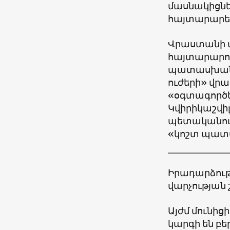
մասնակիցնե
հայտարարել 
Վրաստանի վ
հայտարարու
պատասխանատ
ուժերի» վրա
«օգտագործել
Կվիրիկաշվիլ
պետականութ
«կոշտ պատ
Իրադարձութ
վարչության 
Այժմ մունի
կարգի են բե