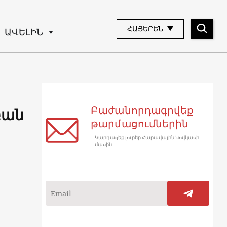
ՀԱՅԵՐԵՆ
ԱՎԵԼԻՆ
Բաժանորդագրվեք
բան
թարմացումներին
Կարդացեք լուրեր Հարավային Կովկասի
մասին