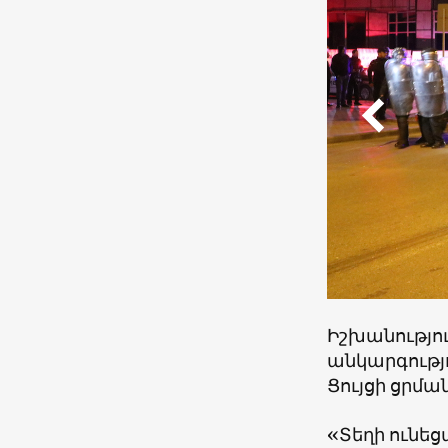
Իշխանությո
անկարգությո
Ցույցի ցրմա
«Տեղի ունեց