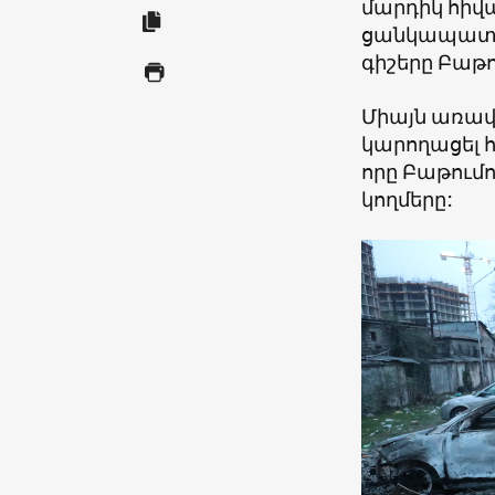
մարդիկ հիվա
ցանկապատեր
գիշերը Բաթ
Միայն առավ
կարողացել 
որը Բաթումու
կողմերը: