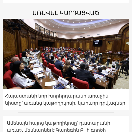
ԱՌԱՎԵԼ ԿԱՐԴԱՑՎԱԾ
Հայաստանի նոր խորհրդարանի առաջին
նիստը՝ առանց կաթողիկոսի. կարևոր դրվագներ
Ամենայն հայոց կաթողիկոսը՝ դատարանի
առաջ․ մեկնարկել է Գարեգին Բ-ի գործի