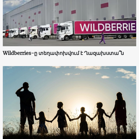
Wildberries-ը տեղափոխվում է Ղազախստա՞ն