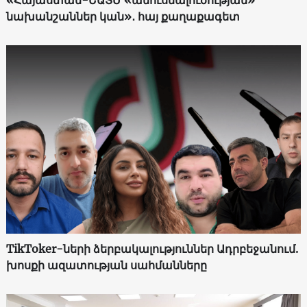
«Հայաստան-ԵԱՏՄ «ամուսնալուծության»
նախանշաններ կան»․ հայ քաղաքագետ
TikToker-ների ձերբակալություններ Ադրբեջանում.
խոսքի ազատության սահմանները