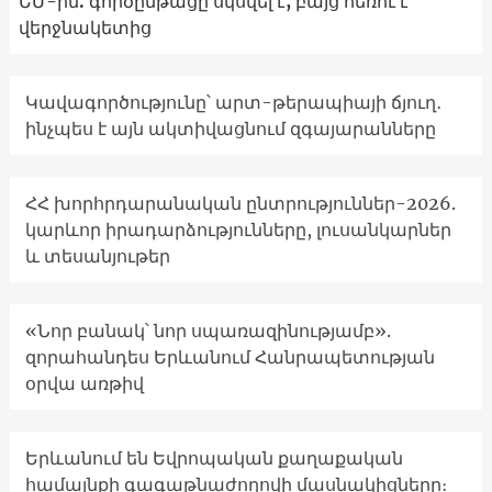
ԵՄ-ին. գործընթացը սկսվել է, բայց հեռու է
վերջնակետից
Կավագործությունը՝ արտ-թերապիայի ճյուղ․
ինչպես է այն ակտիվացնում զգայարանները
ՀՀ խորհրդարանական ընտրություններ-2026.
կարևոր իրադարձությունները, լուսանկարներ
և տեսանյութեր
«Նոր բանակ՝ նոր սպառազինությամբ».
զորահանդես Երևանում Հանրապետության
օրվա առթիվ
Երևանում են Եվրոպական քաղաքական
համայնքի գագաթնաժողովի մասնակիցները։