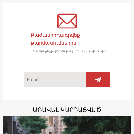
Բաժանորդագրվեք
թարմացումներին
Կարդացեք լուրեր Հարավային Կովկասի մասին
ԱՌԱՎԵԼ ԿԱՐԴԱՑՎԱԾ