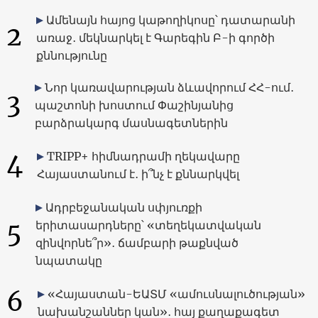
Ամենայն հայոց կաթողիկոսը՝ դատարանի
2
առաջ․ մեկնարկել է Գարեգին Բ-ի գործի
քննությունը
Նոր կառավարության ձևավորում ՀՀ-ում․
3
պաշտոնի խոստում Փաշինյանից
բարձրակարգ մասնագետներին
4
TRIPP+ հիմնադրամի ղեկավարը
Հայաստանում է․ ի՞նչ է քննարկվել
Ադրբեջանական սփյուռքի
5
երիտասարդները՝ «տեղեկատվական
զինվորնե՞ր»․ ճամբարի թաքնված
նպատակը
6
«Հայաստան-ԵԱՏՄ «ամուսնալուծության»
նախանշաններ կան»․ հայ քաղաքագետ