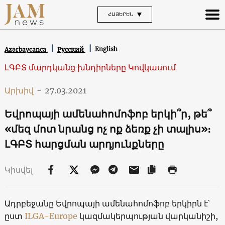
ՀԱՅԵՐԵՆ
English
Azərbaycanca
Русский
ԼԳԲՏ մարդկանց խնդիրները Կովկասում
Արխիվ
-
27.03.2021
Եվրոպայի ամենահոմոֆոբ երկի՞ր, թե՞
«մեզ մոտ նրանց ոչ ոք ձեռք չի տալիս»։
ԼԳԲՏ հարցման արդյունքները
Կիսվել
Ադրբեջանը Եվրոպայի ամենահոմոֆոբ երկիրն է՝
ըստ
ILGA-Europe
կազմակերպության վարկանիշի,