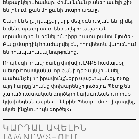
ենթարկելու համար։ Հիմա նման բաներ ավելի քիչ
են լինում, քան մի քանի տարի առաջ։
Շատ են եղել դեպքեր, երբ մեզ օգնության են դիմել,
և մենք պատրաստ ենք եղել իրավաբան
տրամադրել և օգնել խնդիրը դատարանում լուծել։
Բայց մարդիկ հրաժարվել են, որովհետև վախենում
են հրապարակայնությունից։
Որպեսզի իրավիճակը փոխվի, ԼԳԲՏ համայնքը
պետք է հասկանա, որ քանի դեռ այն չի սկսել
պահանջել իր իրավունքները պաշտպանել, ոչ ոք
այդ հարցը նրանց փոխարեն չի լուծելու։ Պետք են
շահած դատական գործերի նախադեպեր, որոնք
կվախեցնեն ագրեսորներին։ Պետք է մոբիլիզացվել,
սկսել ինքնուրույն գործել»։
ԿԱՐԴԱԼ ԱՎԵԼԻՆ
JAMNEWS-ՈՒՄ