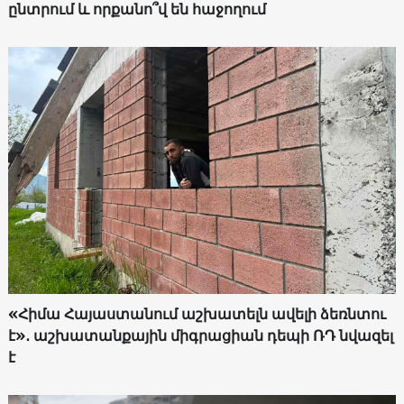
ընտրում և որքանո՞վ են հաջողում
«Հիմա Հայաստանում աշխատելն ավելի ձեռնտու
է»․ աշխատանքային միգրացիան դեպի ՌԴ նվազել
է