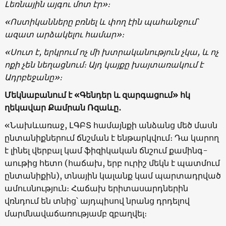
Լեռնային այգու մոտ էր»։
«Ոստիկանները բռնել և փող էին պահանջում՝
ազատ արձակելու համար»։
«Սուտ է, երկրում ոչ մի խտրականություն չկա, և ոչ
ոքի չեն նեղացնում։ Այդ կայքը խայտառակում է
Ադրբեջանը»։
Մեկնաբանում է «Գենդեր և զարգացում» հկ
ղեկավար Քամրան Ռզաևը․
«Նախևառաջ, ԼԳԲՏ համայնքի անձանց մեծ մասն
ընտանիքներում ճնշման է ենթարկվում։ Դա կարող
է լինել վերբալ կամ ֆիզիկական ճնշում քամինգ-
աութից հետո (հաճախ, երբ ուրիշ մեկն է պատմում
ընտանիքին), տնային կալանք կամ պարտադրված
ամուսնություն։ Հաճախ երիտասարդներին
վռնդում են տնից՝ այդպիսով նրանց դրդելով
մարմնավաճառությամբ զբաղվել։