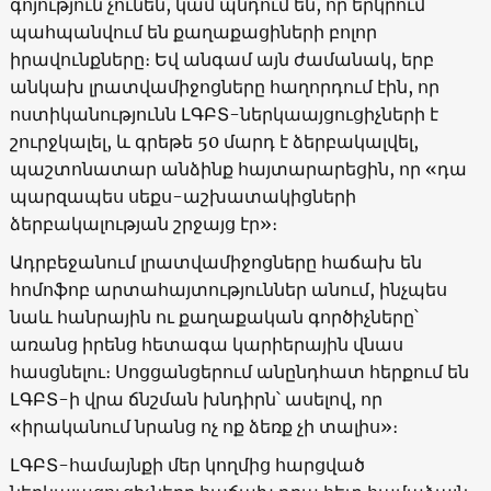
գոյություն չունեն, կամ պնդում են, որ երկրում
պահպանվում են քաղաքացիների բոլոր
իրավունքները։ Եվ անգամ այն ժամանակ, երբ
անկախ լրատվամիջոցները հաղորդում էին, որ
ոստիկանությունն ԼԳԲՏ-ներկաայցուցիչների է
շուրջկալել, և գրեթե 50 մարդ է ձերբակալվել,
պաշտոնատար անձինք հայտարարեցին, որ «դա
պարզապես սեքս-աշխատակիցների
ձերբակալության շրջայց էր»։
Ադրբեջանում լրատվամիջոցները հաճախ են
հոմոֆոբ արտահայտություններ անում, ինչպես
նաև հանրային ու քաղաքական գործիչները՝
առանց իրենց հետագա կարիերային վնաս
հասցնելու։ Սոցցանցերում անընդհատ հերքում են
ԼԳԲՏ-ի վրա ճնշման խնդիրն՝ ասելով, որ
«իրականում նրանց ոչ ոք ձեռք չի տալիս»։
ԼԳԲՏ-համայնքի մեր կողմից հարցված