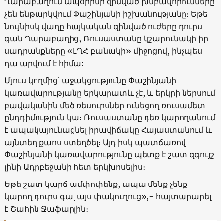
Ղարաբաղում ապօրինի զինված խմբավորումները
չեն ենթարկվում Փաշինյանի իշխանությանը։ Եթե ​​
նույնիսկ վաղը հայկական զինված ուժերը դուրս
գան Ղարաբաղից, Ռուսաստանը կշարունակի իր
սադրանքները «ԼՂՀ բանակի» միջոցով, ինչպես
դա արվում է հիմա:
Մյուս կողմից՝ աջակցությունը Փաշինյանի
կառավարությանը երկարատև չէ, և երկրի ներսում
բավականին մեծ ռեսուրսներ ունեցող ռուսամետ
ընդդիմություն կա։ Ռուսաստանը դեռ կարողանում
է ապակայունացնել իրավիճակը Հայաստանում և
այնտեղ քաոս ստեղծել։ Այդ իսկ պատճառով
Փաշինյանի կառավարությունը պետք է շատ զգույշ
լինի Ադրբեջանի հետ երկխոսելիս։
Եթե ​​շատ կարճ ամփոփենք, ապա մենք չենք
կարող դուրս գալ այս փակուղուց»,- հայտարարել
է Շահին Ջաֆարլին։