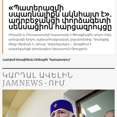
«Պատերազմի
սպառնալիքն ակնհայտ է»․
ադրբեջանցի փորձագետի
սենսացիոն հարցազրույցը
«Իրանի և Ռուսաստանի նպատակն է Թուրքիային դուրս մղել
առնվազն երկու աշխարհագրական շրջաններից։ Դրանցից
մեկը Սիրիան է, մյուսը՝ Ադրբեջանը»,- ընդգծում է
ադրբեջանցի փորձագետ Արաստուն Օրուջլուն։
Լարված իրավիճակ Լեռնային Ղարաբաղում
ԿԱՐԴԱԼ ԱՎԵԼԻՆ
JAMNEWS-ՈՒՄ