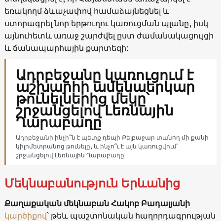
եռակողմ ձևաչափով համաձայնեցնել և
ստորագրել նոր երթուղու կառուցման պլանը, իսկ
այնուհետև առաջ շարժվել ըստ ժամանակացույցի
և ճանապարհային քարտեզի:
Ադրբեջանը կառուցում է
աշխարհի ամենաերկար
թունելներից մեկը՝
շրջանցելով Լեռնային
Ղարաբաղը
Ադրբեջանի ինչի՞ն է պետք դեպի Քելբաջար տանող մի քանի
կիլոմետրանոց թունելը, և ինչո՞ւ է այն կառուցվում՝
շրջանցելով Լեռնային Ղարաբաղը
Մեկնաբանություն Երևանից
Քաղաքական մեկնաբան Հակոբ Բադալյանի
կարծիքով
՝ թեև պաշտոնական հաղորդագրության