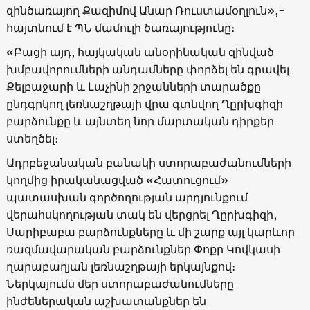
զինծառայող Քազիմով Անար Ռուստամօղլուն»,-
հայտնում է ՊՆ մամուլի ծառայությունը։
«Բացի այդ, հայկական անօրինական զինված
խմբավորումների անդամները փորձել են գրավել
Քելբաջարի և Լաչինի շրջանների տարածքը
ընդգրկող լեռնաշղթայի վրա գտնվող Ղըրխգիզի
բարձունքը և այնտեղ նոր մարտական ​​դիրքեր
ստեղծել։
Ադրբեջանական բանակի ստորաբաժանումների
կողմից իրականացված «Հատուցում»
պատասխան գործողության արդյունքում
վերահսկողության տակ են վերցրել Ղըրխգիզի,
Սարիբաբա բարձունքները և մի շարք այլ կարևոր
ռազմավարական բարձունքներ Փոքր Կովկասի
ղարաբաղյան լեռնաշղթայի երկայնքով։
Ներկայումս մեր ստորաբաժանումները
ինժեներական աշխատանքներ են