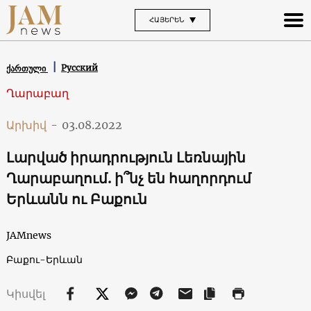
ՀԱՅԵՐԵՆ
Русский
ქართული
Ղարաբաղ
Արխիվ
-
03.08.2022
Լարված իրադրություն Լեռնային
Ղարաբաղում. ի՞նչ են հաղորդում
Երևանն ու Բաքուն
JAMnews
Բաքու-Երևան
Կիսվել