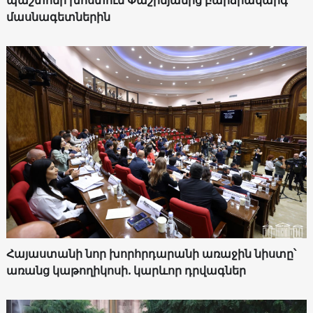
պաշտոնի խոստում Փաշինյանից բարձրակարգ
մասնագետներին
Հայաստանի նոր խորհրդարանի առաջին նիստը՝
առանց կաթողիկոսի. կարևոր դրվագներ