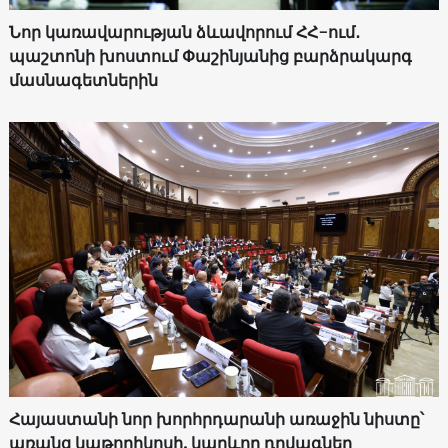
Նոր կառավարության ձևավորում ՀՀ-ում․
պաշտոնի խոստում Փաշինյանից բարձրակարգ
մասնագետներին
Հայաստանի նոր խորհրդարանի առաջին նիստը՝
առանց կաթողիկոսի. կարևոր դրվագներ