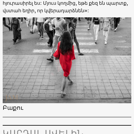
հյուրասիրել ես: Մյուս կողմից, եթե քեզ են պարտք,
վստահ եղիր, որ կվերադարձնեն»:
Բաքու
ԿԱՐԴԱԼ ԱՎԵԼԻՆ