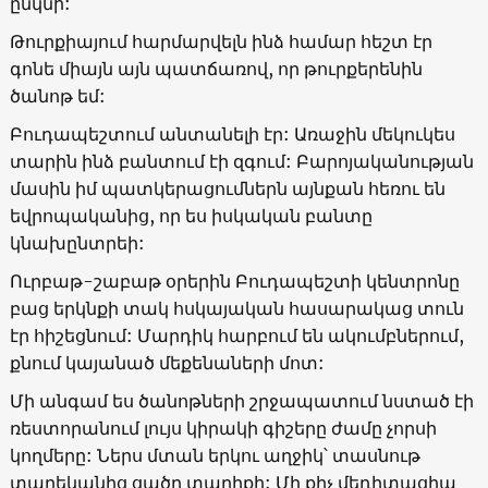
ընկնի:
Թուրքիայում հարմարվելն ինձ համար հեշտ էր
գոնե միայն այն պատճառով, որ թուրքերենին
ծանոթ եմ:
Բուդապեշտում անտանելի էր: Առաջին մեկուկես
տարին ինձ բանտում էի զգում: Բարոյականության
մասին իմ պատկերացումներն այնքան հեռու են
եվրոպականից, որ ես իսկական բանտը
կնախընտրեի:
Ուրբաթ-շաբաթ օրերին Բուդապեշտի կենտրոնը
բաց երկնքի տակ հսկայական հասարակաց տուն
էր հիշեցնում: Մարդիկ հարբում են ակումբներում,
քնում կայանած մեքենաների մոտ:
Մի անգամ ես ծանոթների շրջապատում նստած էի
ռեստորանում լույս կիրակի գիշերը ժամը չորսի
կողմերը: Ներս մտան երկու աղջիկ՝ տասնութ
տարեկանից ցածր տարիքի: Մի քիչ մեդիտացիա