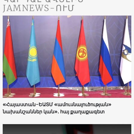
JAMNEWS-ՈՒՄ
«Հայաստան-ԵԱՏՄ «ամուսնալուծության»
նախանշաններ կան»․ հայ քաղաքագետ