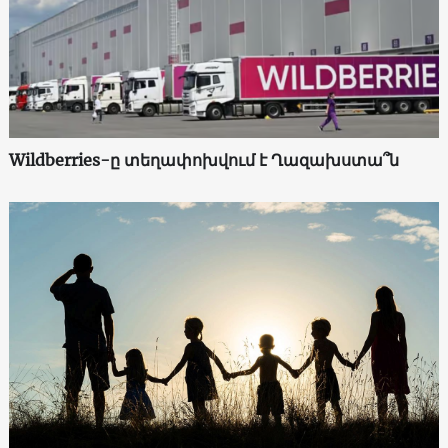
Wildberries-ը տեղափոխվում է Ղազախստա՞ն