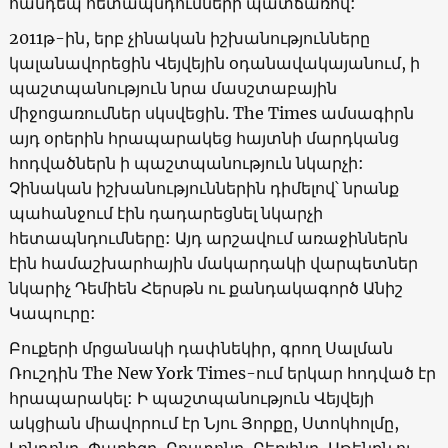
հանդեպ հետապնդումների պատճառով:
2011
թ-ին, երբ չինական իշխանությունները
կալանավորեցին Վեյվեյին օդանավակայանում, ի
պաշտպանություն նրա մասշտաբային
միջոցառումներ սկսվեցին.
The Times
ամսագիրն
այդ օրերին հրապարակեց հայտնի մարդկանց
հոդվածներն ի պաշտպանություն նկարչի:
Չինական իշխանություններին դիմելով՝ նրանք
պահանջում էին դադարեցնել նկարչի
հետապնդումները: Այդ արշավում առաջիններն
էին համաշխարհային մակարդակի վարպետներ
նկարիչ Դեմիեն Հերսթն ու քանդակագործ Անիշ
Կապուրը:
Բուքերի մրցանակի դափնեկիր, գրող Սալման
Ռուշդին
The New York Times-
ում երկար հոդված էր
հրապարակել: Ի պաշտպանություն Վեյվեյի
ակցիան միավորում էր Նյու Յորքը, Ստոկհոլմը,