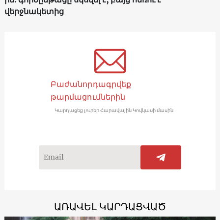
վերջնակետից
Բաժանորդագրվեք
թարմացումներին
Կարդացեք լուրեր Հարավային Կովկասի մասին
ԱՌԱՎԵԼ ԿԱՐԴԱՑՎԱԾ