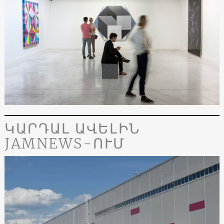
ԿԱՐԴԱԼ ԱՎԵԼԻՆ
JAMNEWS-ՈՒՄ