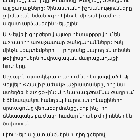
Լոնդոնը, Փարիզը, Բոստոնը, Բեռլինը, Աթենքն ու
այլ քաղաքները: Չինաստանի իշխանությունները
չդիմացան նման
«
գրոհին
»
և մի քանի ամսից
ազատ արձակեցին Վեյվեյին:
Այ Վեյվեյի գործերով այսօր հետաքրքրվում են
աշխարհի առաջատար թանգարանները: Իսկ
մինչև սեպտեմբերի 11-ը դրանք կարող են տեսնել
թբիլիսցիներն ու վրացական մայրաքաղաքի
հյուրերը:
Ազգային պատկերասրահում ներկայացված է Այ
Վեյվեյի
«
Հավի բաժակ
»
աշխատանքը, որը նա
ստեղծել է 2015թ-ին: Այդ նախագծում նա ծաղրում
է ճենապակու հանդեպ հարուստ չինացիների
սրտացունց վերաբերմունքը, երբ ինչ-որ
ճենապակե բաժակի համար նրանք միլիոններ են
ծախսում:
Լիու Վեյի աշատանքներն ուղիղ գծերով