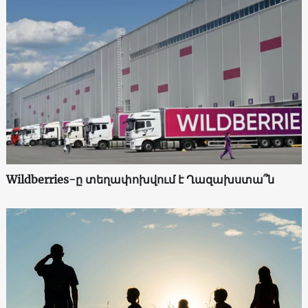
Wildberries-ը տեղափոխվում է Ղազախստա՞ն