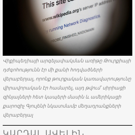
Վիքիպեդիայի արգելափակման առիթը Թուրքիայի
դժգոհությունն էր մի քանի հոդվածների
վերաբերյալ, որոնք թուրքական կառավարությունը
վիրավորական էր համարել, այդ թվում՝ սիրիացի
զինյալների հետ կապերի մասին և ամերիկացի
քարոզիչ Գյուլենի նկատմամբ մեղադրանքների
վերաբերյալ
ԿԱՐԴԱԼ ԱՎԵԼԻՆ