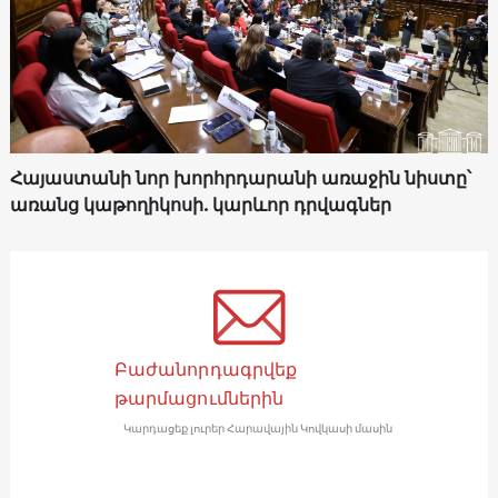
Հայաստանի նոր խորհրդարանի առաջին նիստը՝
առանց կաթողիկոսի. կարևոր դրվագներ
Բաժանորդագրվեք
թարմացումներին
Կարդացեք լուրեր Հարավային Կովկասի մասին