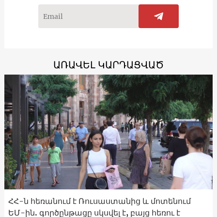
ԱՌԱՎԵԼ ԿԱՐԴԱՑՎԱԾ
ՀՀ-ն հեռանում է Ռուսաստանից և մոտենում
ԵՄ-ին. գործընթացը սկսվել է, բայց հեռու է