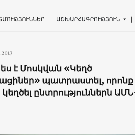
ՏՄՈՒԹՅՈՒՆՆԵՐ
ԱՇԽԱՐՀԱԳՐՈՒԹՅՈՒՆ
.2017
ես է Մոսկվան «Կեղծ
ացիներ» պատրաստել, որոնք
ն կեղծել ընտրություններն ԱՄՆ