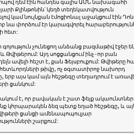
երպով դեմ էին հանդես գալիս ԱՄՆ նախագահի
լարի Քլինթոնին՝ կեղծ տեղեկատվություն
վ կամ նույնքան էմոցիոնալ աջակցում էին Դո
բ նա փորձում էր կարագվորել հարաբերություն
 հետ:
ր գոյություն չունեցող անձանց բազմաթիվ էջեր ե
և Թվիթերում: Այդ սոցցանցում ինչ-որ բան
ն ավելի հեշտ է, քան Ֆեյսբուքում: Թվիթերը հ
չ հետևորդների թիվը, ոչ օգտատիրոջ նախորդ
, երբ այս կամ այն հեշթեգը տեղադրում է առավե
րի ցանկում:
ակում է, որ բավական է շատ ֆեյք ակաունտներ
ոնք կհրպարակեն ձեզ պետք եղած հեշթեգը, և այ
վիթերի ցանցի ամենապոպուլյար
թյունների շարքում: