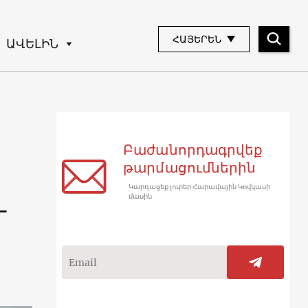
ՀԱՅԵՐԵՆ
ԱՎԵԼԻՆ
Բաժանորդագրվեք
թարմացումներին
Կարդացեք լուրեր Հարավային Կովկասի
մասին
-