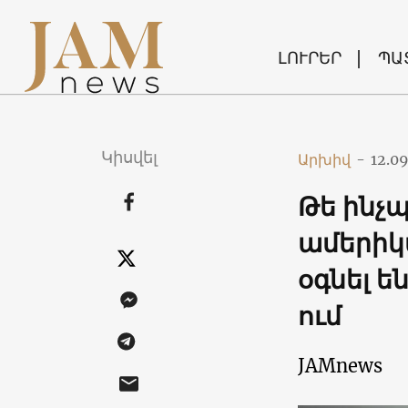
ԼՈՒՐԵՐ
ՊԱ
Կիսվել
Արխիվ
-
12.09
Թե ինչպ
ամերիկ
օգնել ե
ում
JAMnews