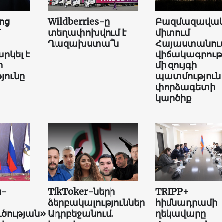
ոց
Wildberries-ը
Բազմազավակ
՝
տեղափոխվում է
միտում
Ղազախստա՞ն
Հայաստանում
րկել է
վիճակագրությ
ի
մի զույգի
յունը
պատմություն
փորձագետի
կարծիք
ն-
TikToker-ների
TRIPP+
ձերբակալություններ
հիմնադրամի
ւծության»
Ադրբեջանում.
ղեկավարը