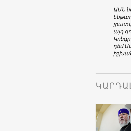
ԱՄՆ ն
ենթադ
լրատվ
այդ գ
Կոնգր
դեմ Ա
իշխան
ԿԱՐԴԱ