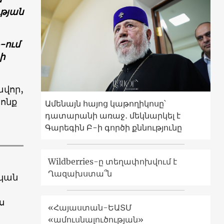
ւթյան
Ն-ում
ի
ավոր,
րոնք
Ամենայն հայոց կաթողիկոսը՝
դատարանի առաջ․ մեկնարկել է
Գարեգին Բ-ի գործի քննությունը
Wildberries-ը տեղափոխվում է
Ղազախստա՞ն
ական
ս
«Հայաստան-ԵԱՏՄ
«ամուսնալուծության»