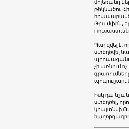
մոլեռանդ կ
թեկնածու Հի
հրապարակելո
Թրամփին, եր
Ռուսաստանի
Պարզվել է, ո
ստեղծվել նա
պրոպագանդել
չի առնում ո
գրառումները
պոպուլյարնե
Իսկ դա նշան
ստեղծել, որ
կհայտնվի Թ
հաղորդագրու