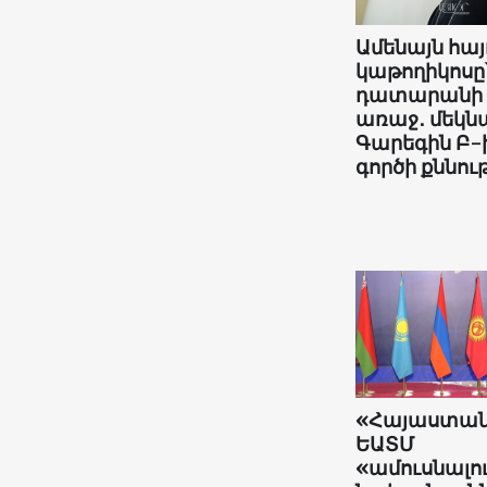
Ամենայն հայ
կաթողիկոսը
դատարանի
առաջ․ մեկնա
Գարեգին Բ-
գործի քննութ
«Հայաստա
ԵԱՏՄ
«ամուսնալո