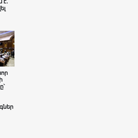
 է․
ել
նոր
ի
ը՝
գներ