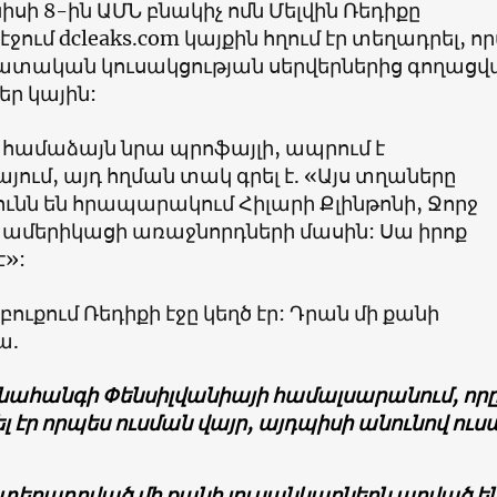
նիսի 8-ին ԱՄՆ բնակիչ ոմն Մելվին Ռեդիքը
 էջում
dcleaks.com
կայքին հղում էր տեղադրել, ո
ատական կուսակցության սերվերներից գողացվ
ր կային:
, համաձայն նրա պրոֆայլի, ապրում է
յում, այդ հղման տակ գրել է. «Այս տղաները
ւնն են հրապարակում Հիլարի Քլինթոնի, Ջորջ
լ ամերիկացի առաջնորդների մասին: Սա իրոք
է»:
բուքում Ռեդիքի էջը կեղծ էր: Դրան մի քանի
ա.
նահանգի Փենսիլվանիայի համալսարանում, որ
ել էր որպես ուսման վայր, այդպիսի անունով ուս
 տեղադրված մի քանի լուսանկարներն արված ե