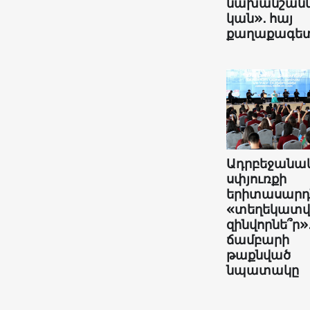
նախանշանն
կան»․ հայ
քաղաքագե
Ադրբեջանա
սփյուռքի
երիտասարդն
«տեղեկատ
զինվորնե՞ր»
ճամբարի
թաքնված
նպատակը