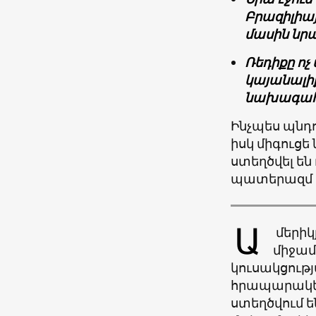
Բրազիլիայ
մասին նրա
Ռեդիքը ոչ 
կայանալիք
նախագահո
Ինչպես պնդո
իսկ միգուցե
ստեղծվել ե
պատերազմ վ
Ա
մերիկ
միջամ
կուսակցությ
հրապարակելո
ստեղծվում ե