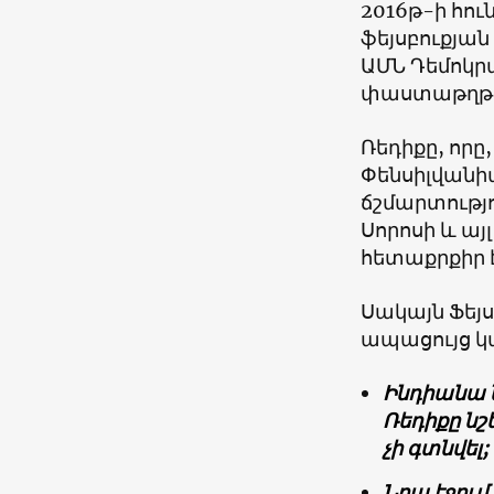
2016
թ-ի հու
ֆեյսբուքյան
ԱՄՆ Դեմոկր
փաստաթղթե
Ռեդիքը, որը
Փենսիլվանիա
ճշմարտությո
Սորոսի և այ
հետաքրքիր 
Սակայն Ֆեյս
ապացույց կ
Ինդիանա 
Ռեդիքը նշ
չի գտնվել;
Նրա էջում