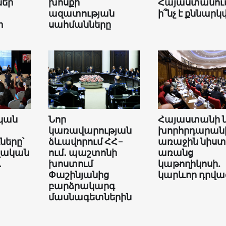
եր
խոսքի
Հայաստանում
ազատության
ի՞նչ է քննարկվ
տ
սահմանները
կան
Նոր
Հայաստանի 
կառավարության
խորհրդարան
երը՝
ձևավորում ՀՀ-
առաջին նիստ
վական
ում․ պաշտոնի
առանց
․
խոստում
կաթողիկոսի.
Փաշինյանից
կարևոր դրվա
բարձրակարգ
մասնագետներին