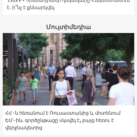
TRIPP+ հիմնադրամի ղեկավարը Հայաստանում
է․ ի՞նչ է քննարկվել
Մուլտիմեդիա
ՀՀ-ն հեռանում է Ռուսաստանից և մոտենում
ԵՄ-ին. գործընթացը սկսվել է, բայց հեռու է
վերջնակետից