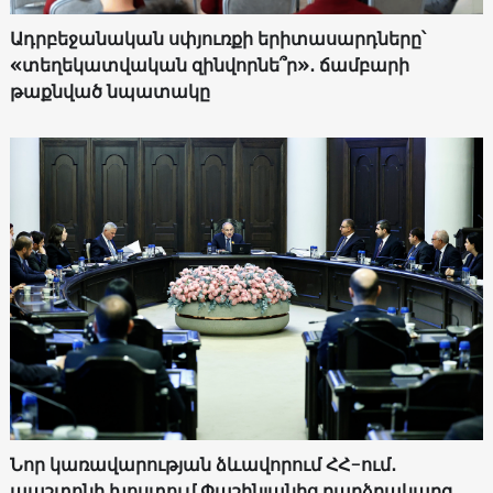
Ադրբեջանական սփյուռքի երիտասարդները՝
«տեղեկատվական զինվորնե՞ր»․ ճամբարի
թաքնված նպատակը
Նոր կառավարության ձևավորում ՀՀ-ում․
պաշտոնի խոստում Փաշինյանից բարձրակարգ