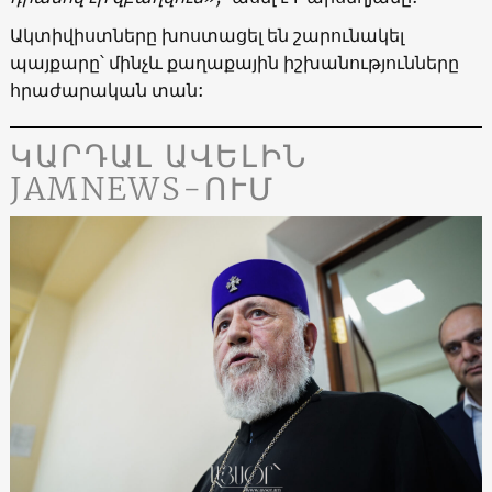
Ակտիվիստները խոստացել են շարունակել
պայքարը՝ մինչև քաղաքային իշխանությունները
հրաժարական տան:
ԿԱՐԴԱԼ ԱՎԵԼԻՆ
JAMNEWS-ՈՒՄ