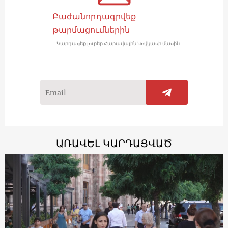
Բաժանորդագրվեք
թարմացումներին
Կարդացեք լուրեր Հարավային Կովկասի մասին
ԱՌԱՎԵԼ ԿԱՐԴԱՑՎԱԾ