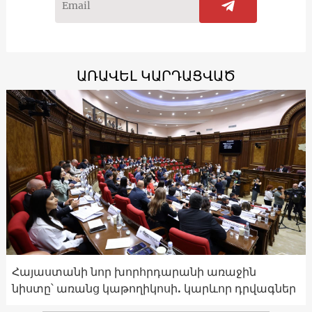
ԱՌԱՎԵԼ ԿԱՐԴԱՑՎԱԾ
Հայաստանի նոր խորհրդարանի առաջին
նիստը՝ առանց կաթողիկոսի. կարևոր դրվագներ