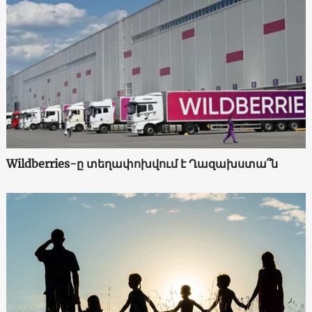
Wildberries-ը տեղափոխվում է Ղազախստա՞ն