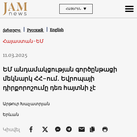
ՀԱՅԵՐԵՆ
English
ქართული
Русский
Հայաստան-ԵՄ
11.03.2025
ԵՄ անդամակցության գործընթացի
մեկնարկ ՀՀ-ում․ Եվրոպայի
դիրքորոշումը դեռ հայտնի չէ
Արթուր Խաչատրյան
Երևան
Կիսվել