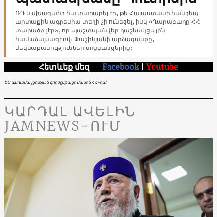
ՌԴ նախագահը հայտարարել էր, թե Հայաստանի հանդեպ
արտաքին ագրեսիա տեղի չի ունեցել, իսկ «Ղարաբաղը ՀՀ
տարածք չէր», որ պաշտպանվեր դաշնակցային
համաձայնագրով։ Փաշինյանի արձագանքը,
մեկնաբանություններ սոցցանցերից։
Հետևեք մեզ
—
Facebook
|
Youtube
ԵՄ անդամակցության գործընթացի մասին ՀՀ-ում
ԿԱՐԴԱԼ ԱՎԵԼԻՆ
JAMNEWS-ՈՒՄ