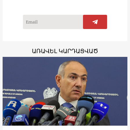
ԱՌԱՎԵԼ ԿԱՐԴԱՑՎԱԾ