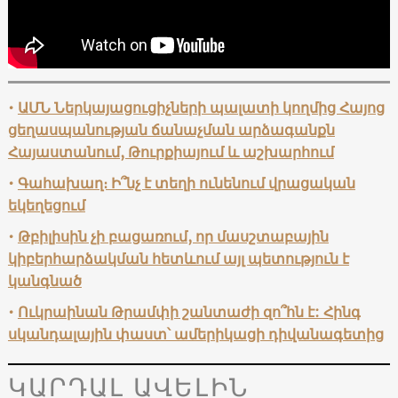
•
ԱՄՆ Ներկայացուցիչների պալատի կողմից Հայոց
ցեղասպանության ճանաչման արձագանքն
Հայաստանում, Թուրքիայում և աշխարհում
•
Գահախաղ։ Ի՞նչ է տեղի ունենում վրացական
եկեղեցում
•
Թբիլիսին չի բացառում, որ մասշտաբային
կիբերհարձակման հետևում այլ պետություն է
կանգնած
•
Ուկրաինան Թրամփի շանտաժի զո՞հն է: Հինգ
սկանդալային փաստ՝ ամերիկացի դիվանագետից
ԿԱՐԴԱԼ ԱՎԵԼԻՆ