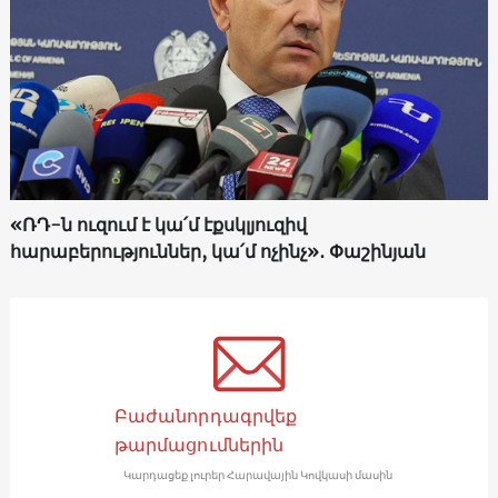
«ՌԴ-ն ուզում է կա՛մ էքսկլյուզիվ
հարաբերություններ, կա՛մ ոչինչ»․ Փաշինյան
Բաժանորդագրվեք
թարմացումներին
Կարդացեք լուրեր Հարավային Կովկասի մասին