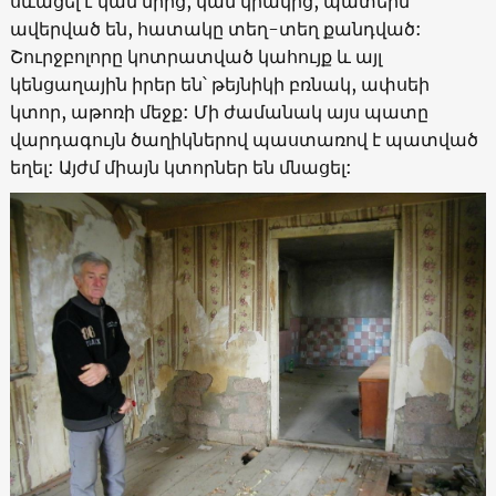
սևացել է կամ մրից, կամ կրակից, պատերն
ավերված են, հատակը տեղ-տեղ քանդված:
Շուրջբոլորը կոտրատված կահույք և այլ
կենցաղային իրեր են՝ թեյնիկի բռնակ, ափսեի
կտոր, աթոռի մեջք: Մի ժամանակ այս պատը
վարդագույն ծաղիկներով պաստառով է պատված
եղել: Այժմ միայն կտորներ են մնացել: