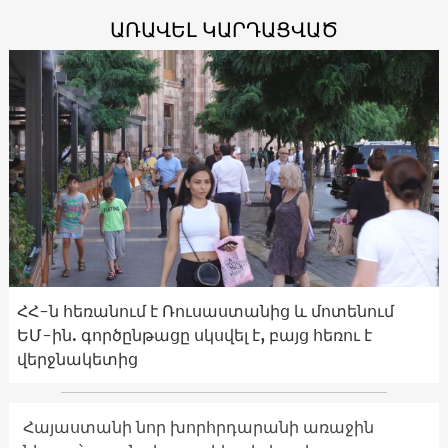
ԱՌԱՎԵԼ ԿԱՐԴԱՑՎԱԾ
ՀՀ-ն հեռանում է Ռուսաստանից և մոտենում
ԵՄ-ին. գործընթացը սկսվել է, բայց հեռու է
վերջնակետից
Հայաստանի նոր խորհրդարանի առաջին