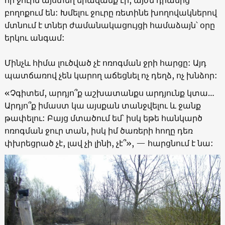
բողոքում են: Խմելու ջուրը ռետինե խողովակներով
մտնում է տներ ժամանակացույցի համաձայն՝ օրը
երկու անգամ:
Մինչև հիմա լուծված չէ ոռոգման ջրի հարցը: Այդ
պատճառով չեն կարող աճեցնել ոչ դեղձ, ոչ խնձոր:
«Չգիտեմ, արդյո՞ք աշխատանքս արդյունք կտա…
Արդյո՞ք իմաստ կա այսքան տանջվելու և ջանք
թափելու: Բայց մտածում եմ՝ իսկ եթե հանկարծ
ոռոգման ջուր տան, իսկ իմ ծառերի հողը դեռ
փխրեցրած չէ, լավ չի լինի, չէ՞», — հարցնում է նա: