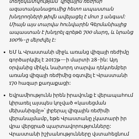
տեղեկատվության՝ վիզային ռեժիմի
ազատականացումից հետո ապաստան
խնդրողների թիվն ավելացել է մոտ 3 անգամ:
Միայն այս տարվա հունվարին Գերմանիայից
ապաստան է խնդրել գրեթե 700 մարդ, և նրանց
100%-ը մերժվել է:
ԵՄ
և
Վրաստանի
միջև
առանց
վիզայի
ռեժիմը
գործարկվել
է
2017
թ
—
ի
մարտի
28-
ին
:
Այդ
օրվանից
մինչև
նախորդ
տարվա
դեկտեմբեր
առանց
վիզայի
ռեժիմից
օգտվել
է
Վրաստանի
170
հազար
քաղաքացի
:
Եվրամիությունն
իրեն
իրավունք
է
վերապահում
կիրառել
այսպես
կոչված
«
կասեցման
մեխանիզմը
»
՝
լիբերալ
վիզային
ռեժիմի
վերանայմամբ
,
եթե
Վրաստանը
չկատարի
իր
վրա
վերցրած
պարտավորությունները
:
Վրաստանի իշխանությունները վստահեցնում