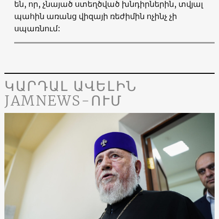
են, որ, չնայած ստեղծված խնդիրներին, տվյալ
պահին առանց վիզայի ռեժիմին ոչինչ չի
սպառնում:
ԿԱՐԴԱԼ ԱՎԵԼԻՆ
JAMNEWS-ՈՒՄ