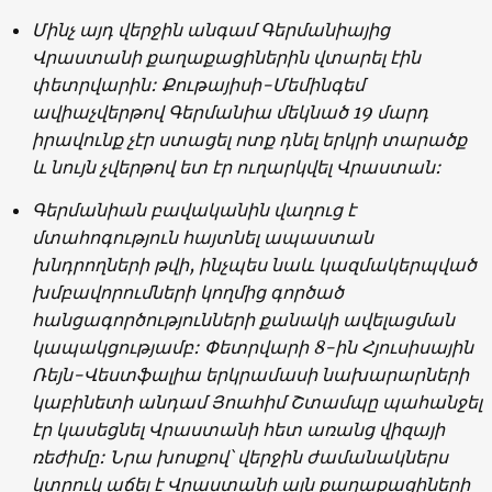
Մինչ այդ վերջին անգամ Գերմանիայից
Վրաստանի քաղաքացիներին վտարել էին
փետրվարին: Քութայիսի-Մեմինգեմ
ավիաչվերթով Գերմանիա մեկնած 19 մարդ
իրավունք չէր ստացել ոտք դնել երկրի տարածք
և նույն չվերթով ետ էր ուղարկվել Վրաստան:
Գերմանիան բավականին վաղուց է
մտահոգություն հայտնել ապաստան
խնդրողների թվի, ինչպես նաև կազմակերպված
խմբավորումների կողմից գործած
հանցագործությունների քանակի ավելացման
կապակցությամբ: Փետրվարի 8-ին Հյուսիսային
Ռեյն-Վեստֆալիա երկրամասի նախարարների
կաբինետի անդամ Յոահիմ Շտամպը պահանջել
էր կասեցնել Վրաստանի հետ առանց վիզայի
ռեժիմը: Նրա խոսքով՝ վերջին ժամանակներս
կտրուկ աճել է Վրաստանի այն քաղաքացիների