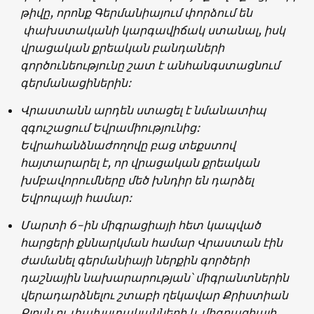
թիվը, որոնք Գերմանիայում փորձում են
փախստականի կարգավիճակ ստանալ, իսկ
վրացական քրեական բանդաների
գործունեությունը շատ է անհանգստացնում
գերմանացիներին:
Վրաստանն
արդեն
ստացել
է
նմանատիպ
զգուշացում
Եվրամիությունից
:
Եվրահանձնաժողովը
բաց տեքստով
հայտարարել է
,
որ
վրացական
քրեական
խմբավորումները
մեծ
խնդիր
են
դարձել
Եվրոպայի
համար
:
Մարտի 6-ին միգրացիայի հետ կապված
հարցերի քննարկման համար Վրաստան էին
ժամանել գերմանիայի ներքին գործերի
դաշնային նախարարության՝ միգրանտներին
վերադարձնելու շտաբի ղեկավար Քրիստիան
Քլոսն ու փախստականների և միգրացիայի