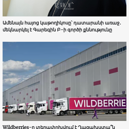
Ամենայն հայոց կաթողիկոսը՝ դատարանի առաջ․
մեկնարկել է Գարեգին Բ-ի գործի քննությունը
Wildberries-ը տեղափոխվում է Ղազախստա՞ն