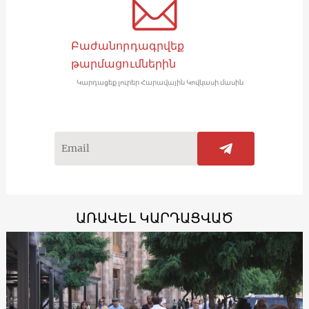
Բաժանորդագրվեք
թարմացումներին
Կարդացեք լուրեր Հարավային Կովկասի մասին
ԱՌԱՎԵԼ ԿԱՐԴԱՑՎԱԾ