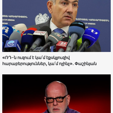
«ՌԴ-ն ուզում է կա՛մ էքսկլյուզիվ
հարաբերություններ, կա՛մ ոչինչ»․ Փաշինյան