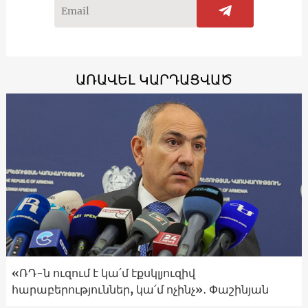
ԱՌԱՎԵԼ ԿԱՐԴԱՑՎԱԾ
«ՌԴ-ն ուզում է կա՛մ էքսկլյուզիվ
հարաբերություններ, կա՛մ ոչինչ»․ Փաշինյան