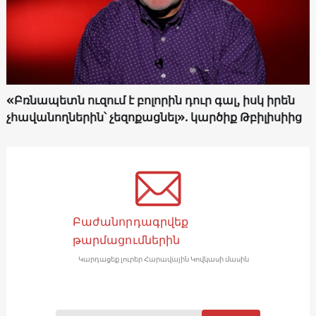
«Բռնապետն ուզում է բոլորին դուր գալ, իսկ իրեն
չհավանողներին՝ չեզոքացնել». կարծիք Թբիլիսիից
Բաժանորդագրվեք
թարմացումներին
Կարդացեք լուրեր Հարավային Կովկասի մասին