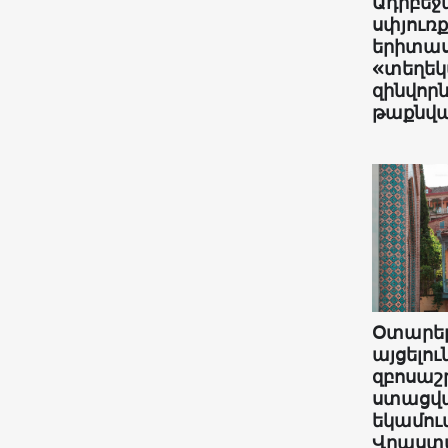
Ադրբե
սփյուռ
երիտաս
«տեղե
զինվոր
թաքնվ
Օտարե
այցելու
զբոսաշր
ստացվ
եկամու
Վրաստա