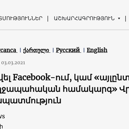
ՏՄՈՒԹՅՈՒՆՆԵՐ
ԱՇԽԱՐՀԱԳՐՈՒԹՅՈՒՆ
ycanca
ქართული
Русский
English
03.03.2021
վել Facebook-ում, կամ «այլը
ղջապահական համակարգ» Վր
ապատմություն
ws
ի