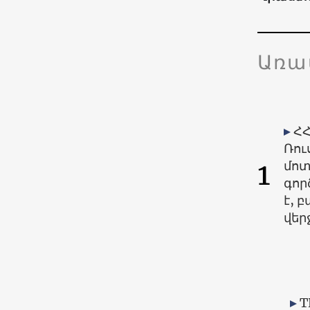
Առա
ՀՀ
Ռու
1
մոտ
գոր
է, բ
վեր
T