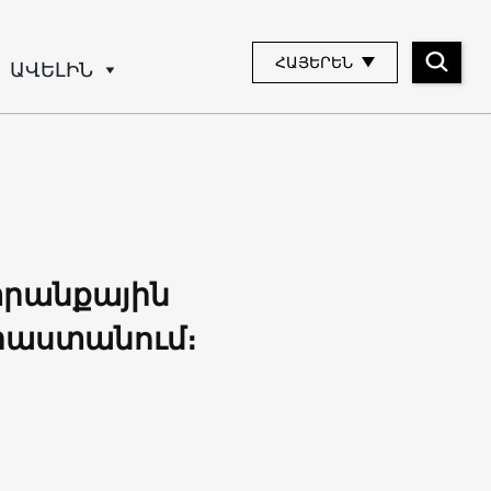
ՀԱՅԵՐԵՆ
ԱՎԵԼԻՆ
նտրանքային
աստանում։