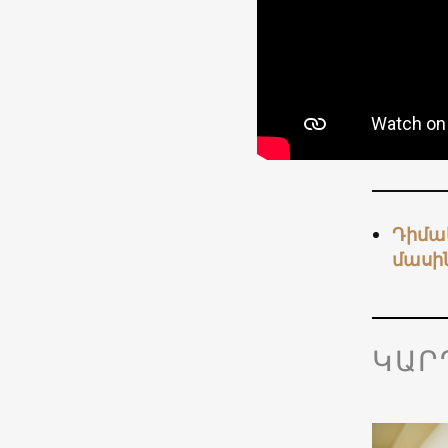
Դիմակ
մասի
ԿԱՐ