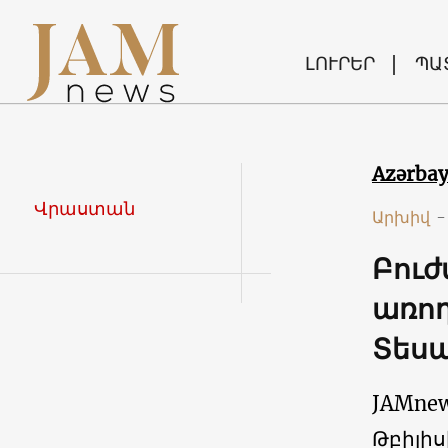
ԼՈՒՐԵՐ
ՊԱ
Azərba
Վրաստան
Արխիվ
-
Բուժ
առո
Տես
JAMne
Թբիլիս