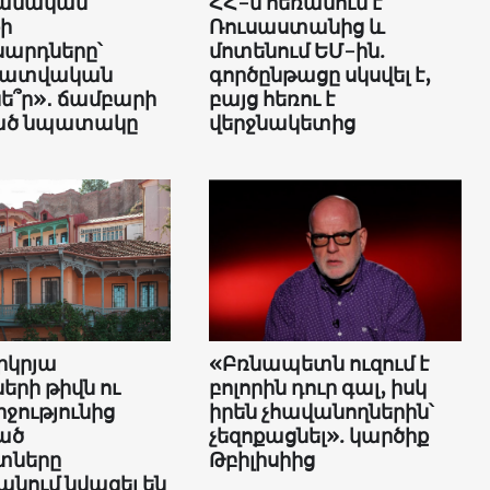
ջանական
ՀՀ-ն հեռանում է
քի
Ռուսաստանից և
արդները՝
մոտենում ԵՄ-ին.
կատվական
գործընթացը սկսվել է,
նե՞ր»․ ճամբարի
բայց հեռու է
ած նպատակը
վերջնակետից
րկրյա
«Բռնապետն ուզում է
ների թիվն ու
բոլորին դուր գալ, իսկ
ջությունից
իրեն չհավանողներին՝
ած
չեզոքացնել». կարծիք
տները
Թբիլիսիից
նում նվազել են