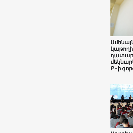
Ամենայն
կաթողի
դատար
մեկնարկ
Բ-ի գոր