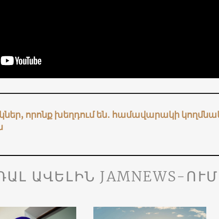
ներ, որոնք խեղդում են․ համավարակի կողմնակ
ն
ԴԱԼ ԱՎԵԼԻՆ JAMNEWS-ՈՒՄ