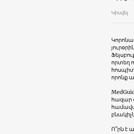
Կիսվել
Կորոնա
յուրօր
Ֆեյսբու
որտեղ ո
հոսպիտ
որոնք 
MedGuid
հազար 
համավա
բնակիչ
Ո՞րն է 