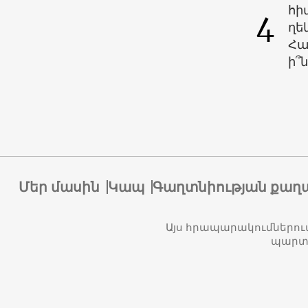
հի
4
ղե
Հա
ի՞ն
Մեր մասին
Կապ
Գաղտնիության քաղ
Այս հրապարակումներու
պարտա