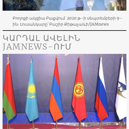
Բողոքի ակցիա Բաքվում 2020 թ–ի սեպտեմբերի 9–
ին։ Լուսանկարը՝ Բաշիր Քիթաչաևի/JAMnews
ԿԱՐԴԱԼ ԱՎԵԼԻՆ
JAMNEWS-ՈՒՄ