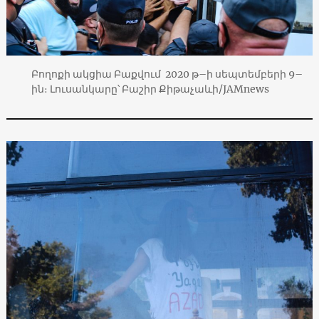
Բողոքի ակցիա Բաքվում 2020 թ–ի սեպտեմբերի 9–
ին։ Լուսանկարը՝ Բաշիր Քիթաչաևի/JAMnews