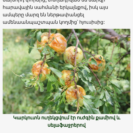
հարավային սահմանի երկայնքով, իսկ այս
ամպերը մարզ են ներթափանցել
ամենաանպաշտպան կողմից՝ հյուսիսից:
Կարկուտն ուղեկցվում էր ուժգին քամիով և
սելաֆաջրերով