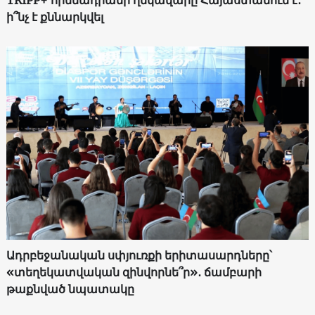
TRIPP+ հիմնադրամի ղեկավարը Հայաստանում է․
ի՞նչ է քննարկվել
Ադրբեջանական սփյուռքի երիտասարդները՝
«տեղեկատվական զինվորնե՞ր»․ ճամբարի
թաքնված նպատակը