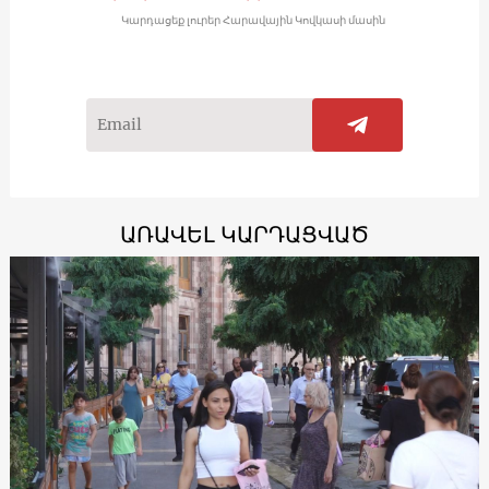
Կարդացեք լուրեր Հարավային Կովկասի մասին
ԱՌԱՎԵԼ ԿԱՐԴԱՑՎԱԾ