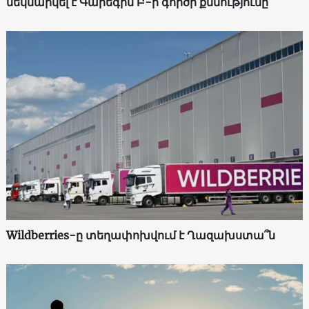
մեկնարկել է Գարեգին Բ-ի գործի քննությունը
Wildberries-ը տեղափոխվում է Ղազախստա՞ն