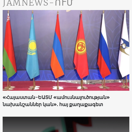
JAMNEWS-ՈՒՄ
«Հայաստան-ԵԱՏՄ «ամուսնալուծության»
նախանշաններ կան»․ հայ քաղաքագետ