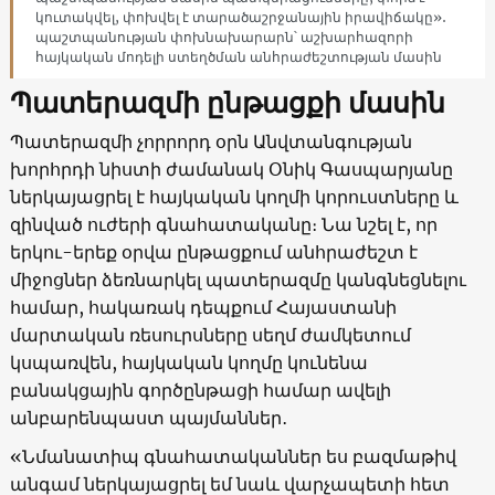
կուտակվել, փոխվել է տարածաշրջանային իրավիճակը»․
պաշտպանության փոխնախարարն՝ աշխարհազորի
հայկական մոդելի ստեղծման անհրաժեշտության մասին
Պատերազմի ընթացքի մասին
Պատերազմի չորրորդ օրն Անվտանգության
խորհրդի նիստի ժամանակ Օնիկ Գասպարյանը
ներկայացրել է հայկական կողմի կորուստները և
զինված ուժերի գնահատականը։ Նա նշել է, որ
երկու-երեք օրվա ընթացքում անհրաժեշտ է
միջոցներ ձեռնարկել պատերազմը կանգնեցնելու
համար, հակառակ դեպքում Հայաստանի
մարտական ռեսուրսները սեղմ ժամկետում
կսպառվեն, հայկական կողմը կունենա
բանակցային գործընթացի համար ավելի
անբարենպաստ պայմաններ․
«Նմանատիպ գնահատականներ ես բազմաթիվ
անգամ ներկայացրել եմ նաև վարչապետի հետ