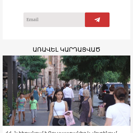
ԱՌԱՎԵԼ ԿԱՐԴԱՑՎԱԾ
ՀՀ-ն հեռանում է Ռուսաստանից և մոտենում