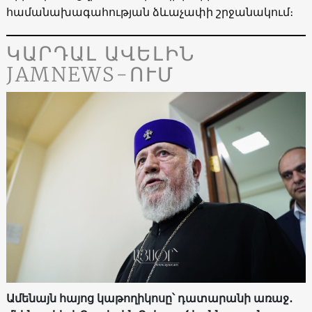
համանախագահության ձևաչափի շրջանակում։
ԿԱՐԴԱԼ ԱՎԵԼԻՆ
JAMNEWS-ՈՒՄ
Ամենայն հայոց կաթողիկոսը՝ դատարանի առաջ․