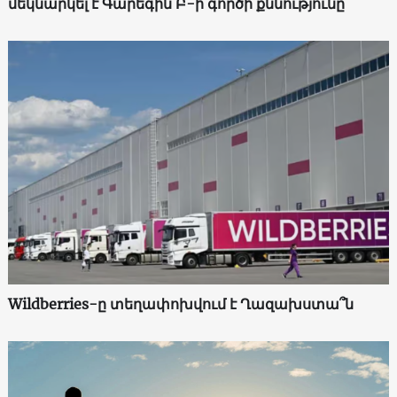
մեկնարկել է Գարեգին Բ-ի գործի քննությունը
Wildberries-ը տեղափոխվում է Ղազախստա՞ն