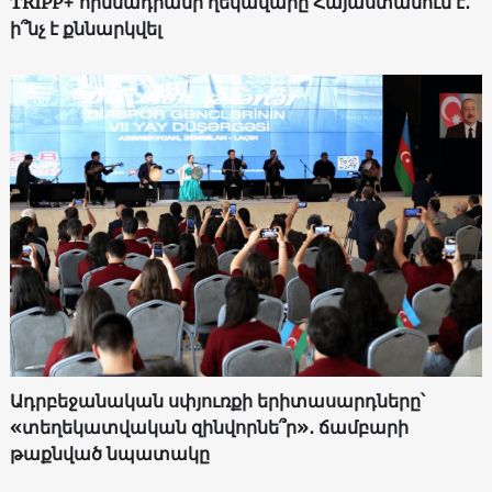
TRIPP+ հիմնադրամի ղեկավարը Հայաստանում է․
ի՞նչ է քննարկվել
Ադրբեջանական սփյուռքի երիտասարդները՝
«տեղեկատվական զինվորնե՞ր»․ ճամբարի
թաքնված նպատակը