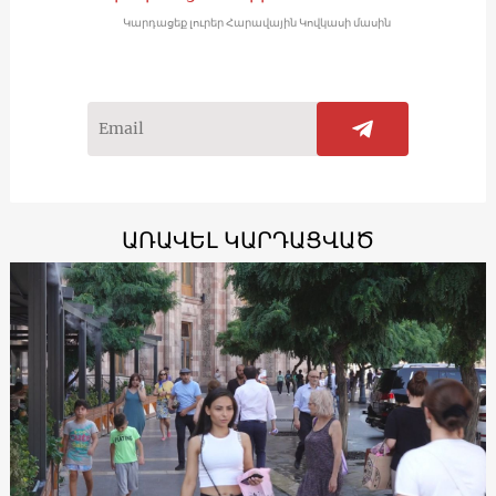
Կարդացեք լուրեր Հարավային Կովկասի մասին
ԱՌԱՎԵԼ ԿԱՐԴԱՑՎԱԾ