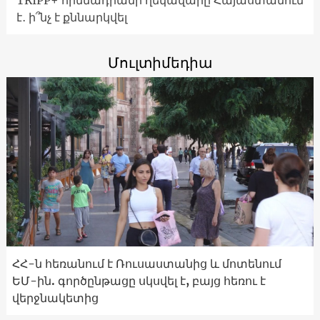
TRIPP+ հիմնադրամի ղեկավարը Հայաստանում
է․ ի՞նչ է քննարկվել
Մուլտիմեդիա
ՀՀ-ն հեռանում է Ռուսաստանից և մոտենում
ԵՄ-ին. գործընթացը սկսվել է, բայց հեռու է
վերջնակետից