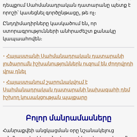
դեպքում Սահմանադրական դատարանը պետք է
որոշի՝ կասեցնել գործընթացը, թե ոչ։
Ընդդիմադիրները կասկածում են, որ
ստորագրությունների անհրաժեշտ քանակը
կապաահովեն։
•
Հայաստանի
Սահմանադրական
դատարանի
լուծարումն
իշխանություններն
ուզում
են
ժողովրդի
վրա
դնել
•
Հայաստանում
շարունակվում
է
Սահմանադրական
դատարանի
նախագահի
դեմ
իշխող
կուսակցության
պայքարը
Բոլոր մանրամասները
Հանրաքվեի անցկացման օրը նշանակելուց