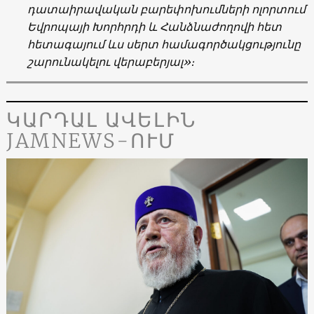
դատաիրավական բարեփոխումների ոլորտում
Եվրոպայի Խորհրդի և Հանձնաժողովի հետ
հետագայում ևս սերտ համագործակցությունը
շարունակելու վերաբերյալ»։
ԿԱՐԴԱԼ ԱՎԵԼԻՆ
JAMNEWS-ՈՒՄ