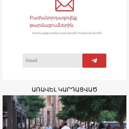
Բաժանորդագրվեք
թարմացումներին
Կարդացեք լուրեր Հարավային Կովկասի մասին
ԱՌԱՎԵԼ ԿԱՐԴԱՑՎԱԾ