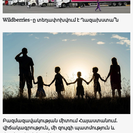
Wildberries-ը տեղափոխվում է Ղազախստա՞ն
Բազմազավակության միտում Հայաստանում.
վիճակագրություն, մի զույգի պատմություն և