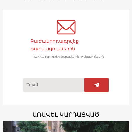
Բաժանորդագրվեք
թարմացումներին
Կարդացեք լուրեր Հարավային Կովկասի մասին
ԱՌԱՎԵԼ ԿԱՐԴԱՑՎԱԾ