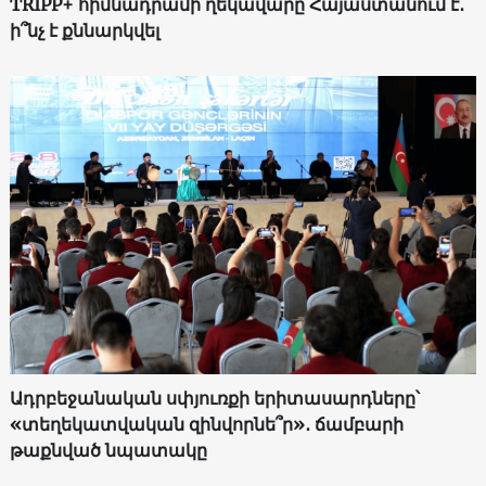
TRIPP+ հիմնադրամի ղեկավարը Հայաստանում է․
ի՞նչ է քննարկվել
Ադրբեջանական սփյուռքի երիտասարդները՝
«տեղեկատվական զինվորնե՞ր»․ ճամբարի
թաքնված նպատակը