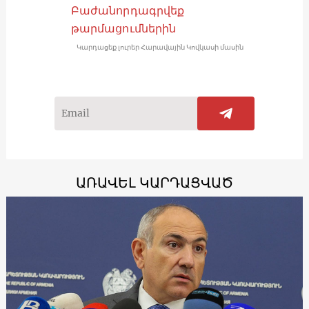
Բաժանորդագրվեք
թարմացումներին
Կարդացեք լուրեր Հարավային Կովկասի մասին
ԱՌԱՎԵԼ ԿԱՐԴԱՑՎԱԾ