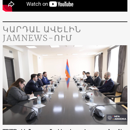
ԿԱՐԴԱԼ ԱՎԵԼԻՆ
JAMNEWS-ՈՒՄ