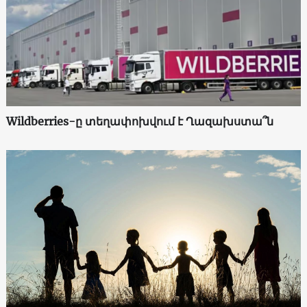
Wildberries-ը տեղափոխվում է Ղազախստա՞ն