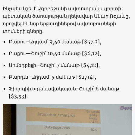
Ինչպես նշել է Ադրբեջանի ավտոտրանսպորտի
պետական ծառայության ղեկավար Անար Ռզաևը,
որոշվել են նոր երթուղիներով ավտոբուսների
տոմսերի գները․
Բաքու–Աղդամ՝ 9,40 մանաթ [$5,53],
Բաքու—Շուշի՝ 10,40 մանաթ [$6,12],
Ահմեդբեյլի–Շուշի՝ 7 մանաթ [$4,12],
Բարդա-Աղդամ՝ 5 մանաթ [$2,94],
Ֆիզուլիի օդանավակայան-Շուշի՝ 6 մանաթ
[$3,53]։