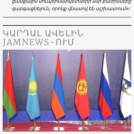
ցանցային սուպերմարկետների մսի բաժինները
զարգացնելուն, որոնք վնասով են աշխատում»:
ԿԱՐԴԱԼ ԱՎԵԼԻՆ
JAMNEWS-ՈՒՄ