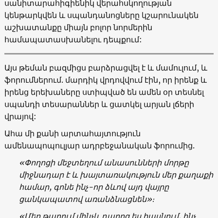
սանիտարահիգիենիկ վերահսկողության
կենթարկվեն և սպանդանոցները կշարունակեն
աշխատանքը միայն բոլոր նորմերին
համապատասխանելու դեպքում:
Այս թեման բազմիցս բարձրացվել է և մամուլում, և
ֆորումներում. մարդիկ վրդովվում էին, որ իրենք և
իրենց երեխաները ստիպված են ամեն օր տեսնել
սպանդի տեսարաններ և ցատկել արյան լճերի
վրայով:
Ահա մի քանի արտահայտություն
ամենապոպուլյար ադրբեջանական ֆորումից.
«Փողոցի մեջտեղում անասունների մորթը
միջնադար է և խայտառակություն մեր քաղաքի
համար, գոնե ինչ-որ ձևով այդ վայրը
ցանկապատով առանձնացնեն»։
«Մեր թաղում մինչև դպրոց ես հասնում, ինչ