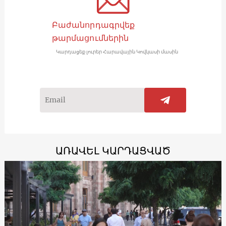
Բաժանորդագրվեք
թարմացումներին
Կարդացեք լուրեր Հարավային Կովկասի մասին
ԱՌԱՎԵԼ ԿԱՐԴԱՑՎԱԾ