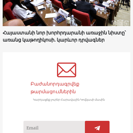
Հայաստանի նոր խորհրդարանի առաջին նիստը՝
առանց կաթողիկոսի. կարևոր դրվագներ
Բաժանորդագրվեք
թարմացումներին
Կարդացեք լուրեր Հարավային Կովկասի մասին