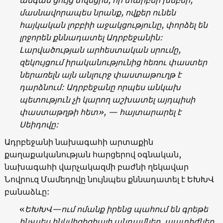
մասնավորապես նրանք, ովքեր ունեն
հայկական լոբբիի աջակցությունը, փորձել են
լրջորեն քննադատել Ադրբեջանին:
Լարվածության արհեստական սրումը,
զեկույցում իրականությունից հեռու փաստեր
ներառելն այն անլուրջ փաստաթուղթ է
դարձնում: Ադրբեջանը որպես անկախ
պետություն չի կարող աշխատել այդպիսի
փաստաթղթի հետ
», —
հայտարարել է
Սեիդովը:
Ադրբեջանի նախագահի արտաքին
քաղաքականության հարցերով օգնական,
նախագահի վարչակազմի բաժնի ղեկավար
Նովրուզ Մամեդովը նույնպես քննադատել է ԵԽԽՎ
բանաձևը:
«
ԵԽԽՎ
—
ում
ոմանք
իրենց
պահում
են
գրեթե
ինչպես
ինկվիզիցիայի
անդամներ
,
պատիժներ