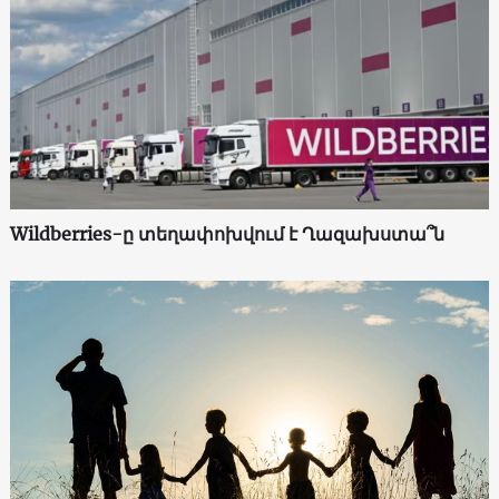
Wildberries-ը տեղափոխվում է Ղազախստա՞ն