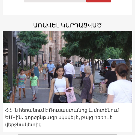
ԱՌԱՎԵԼ ԿԱՐԴԱՑՎԱԾ
ՀՀ-ն հեռանում է Ռուսաստանից և մոտենում
ԵՄ-ին. գործընթացը սկսվել է, բայց հեռու է
վերջնակետից