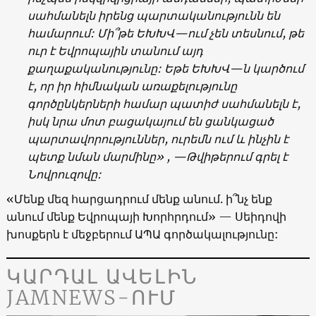
սահմանելն
իրենց
պարտականությունն
են
համարում
:
Մի՞թե
ԵԽԽՎ
—
ում
չեն
տեսնում
,
թե
ուր
է
Եվրոպային
տանում
այդ
քաղաքականությունը
:
Եթե
ԵԽԽՎ
—
ն
կարծում
է
,
որ
իր
հիմնական
առաքելությունը
գործընկերների
համար
պատիժ
սահմանելն
է
,
իսկ
նրա
մոտ
բացակայում
են
ցանկացած
պարտավորություններ
,
ուրեմն
ում
և
ինչին
է
պետք
նման
մարմինը
» , —
Թվիթերում
գրել
է
Նովրուզովը
:
«
Մենք
մեզ
հարցադրում
մենք
անում
.
ի՞նչ
ենք
անում
մենք
Եվրոպայի
Խորհրդում
» —
Սեիդովի
խոսքերն
է
մեջբերում
ԱՊԱ
գործակալությունը
:
ԿԱՐԴԱԼ ԱՎԵԼԻՆ
JAMNEWS-ՈՒՄ