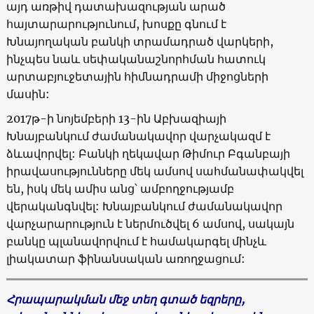
այդ առթիվ դատախազության արած
հայտարարությունում, խոսքը գնում է
Խնայողական բանկի տրամադրած վարկերի,
ինչպես նաև սեփականաշնորհման հատուկ
արտաբյուջետային հիմնադրամի միջոցների
մասին:
2017
թ-ի նոյեմբերի 13-ին Աբխազիայի
Խնայբանկում ժամանակավոր վարչակազմ է
ձևավորվել: Բանկի ղեկավար Թիմուր Բգանբայի
իրավասությունները մեկ ամսով սահմանափակվել
են, իսկ մեկ ամիս անց՝ ամբողջությամբ
վերականգնվել: Խնայբանկում ժամանակավոր
վարչարարություն է ներմուծվել 6 ամսով, սակայն
բանկը պլանավորվում է համակարգել մինչև
լիակատար ֆինանսական առողջացում:
Հրապարակման
մեջ
տեղ
գտած
եզրերը
,