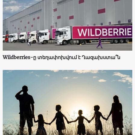
Wildberries-ը տեղափոխվում է Ղազախստա՞ն