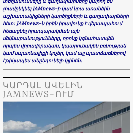
տեղանունները
և
գաղափարները
կարող
են
չհամընկնել
JAMnews-
ի
կամ
նրա
առանձին
աշխատակիցների
կարծիքների
և
գաղափարների
հետ
: JAMnews-
ն
իրեն
իրավունք
է
վերապահում
հեռացնել
հրապարակման
այն
մեկնաբանությունները
,
որոնք
կգնահատվեն
որպես
վիրավորական
,
կպարունակեն
բռնության
կամ սպառնալիքի
կոչեր
,
կամ
այլ
պատճառներով
էթիկապես
անընդունելի
կլինեն
:
ԿԱՐԴԱԼ ԱՎԵԼԻՆ
JAMNEWS-ՈՒՄ