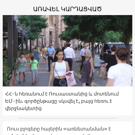
ԱՌԱՎԵԼ ԿԱՐԴԱՑՎԱԾ
ՀՀ-ն հեռանում է Ռուսաստանից և մոտենում
ԵՄ-ին. գործընթացը սկսվել է, բայց հեռու է
վերջնակետից
Ռուս բլոգերը հայերին «առնետանման» է