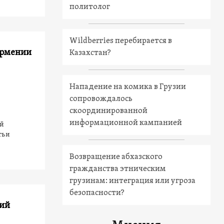
политолог
Wildberries перебирается в
Армении
Казахстан?
Нападение на комика в Грузии
сопровождалось
скоординированной
информационной кампанией
ой
тьи
Возвращение абхазского
гражданства этническим
грузинам: интеграция или угроза
безопасности?
ний