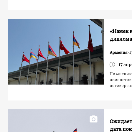
«Намек н
диплома
Армения-Т
17 апр
По мнению
демонстрир
договорен
Ожидает
дата пок