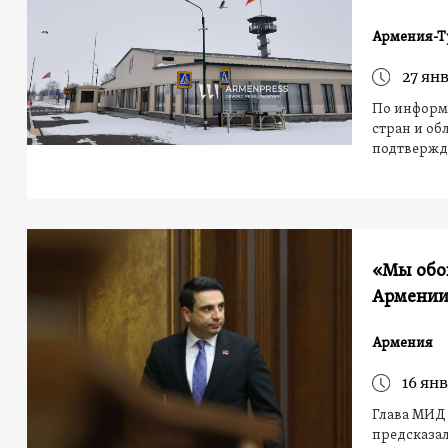
Армения-Т
27 янв
По информа
стран и об
подтвержда
«Мы обо
Армении
Армения
16 янв
Глава МИД
предсказал