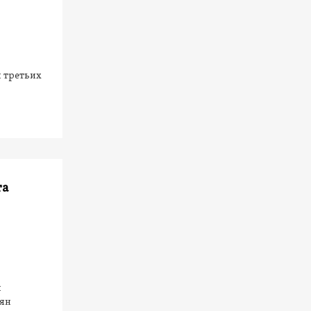
 третьих
та
и
нян