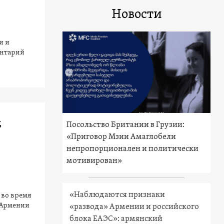
Новости
и и
ентарий
д
Посольство Британии в Грузии:
«Приговор Мзии Амаглобели
непропорционален и политически
мотивирован»
«Наблюдаются признаки
 во время
 Армении
«развода» Армении и российского
блока ЕАЭС»: армянский