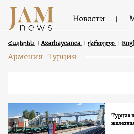
Новости
Հայերեն
Azərbaycanca
ქართული
Eng
Армения-Турция
Турция п
железная