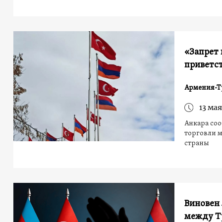
«Запрет
приветст
Армения-Т
13 мая
Анкара соо
торговли м
страны
Виновен
между Т