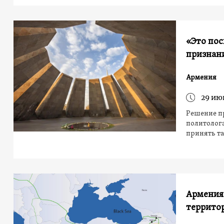
«Это пос
признан
Армения
29 ию
Решение пр
политолога
принять т
Армения
террито