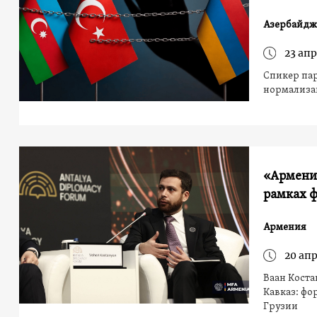
Азербайдж
23 апр
Спикер па
нормализа
«Армения
рамках 
Армения
20 апр
Ваан Коста
Кавказ: фо
Грузии