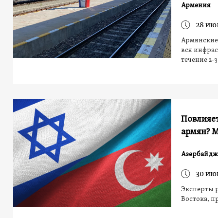
Армения
28 ию
Армянские 
вся инфра
течение 2-
Повлияет
армян? М
Азербайдж
30 ию
Эксперты р
Востока, 