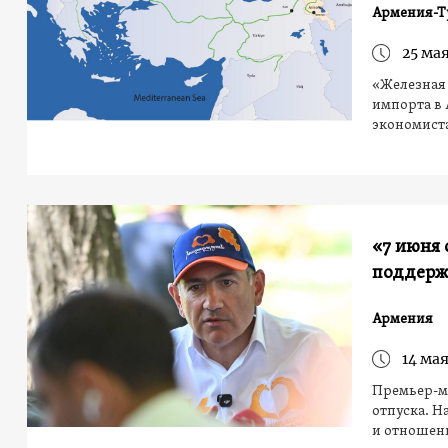
Армения-Т
25 мая
«Железная 
импорта в
экономиста
«7 июня 
поддерж
Армения
14 мая
Премьер-м
отпуска. Н
и отношени