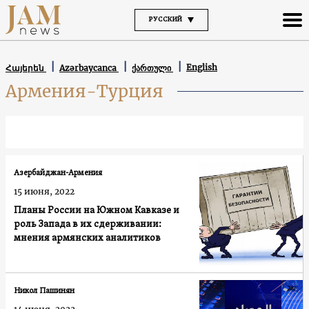
РУССКИЙ
English
Հայերեն
Azərbaycanca
ქართული
Армения-Турция
Азербайджан-Армения
15 июня, 2022
Планы России на Южном Кавказе и
роль Запада в их сдерживании:
мнения армянских аналитиков
Никол Пашинян