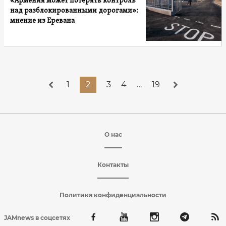
«Армения может потерять контроль
над разблокированными дорогами»:
мнение из Еревана
1
2
3
4
…
19
О нас
Контакты
Политика конфиденциальности
JAMnews в соцсетях