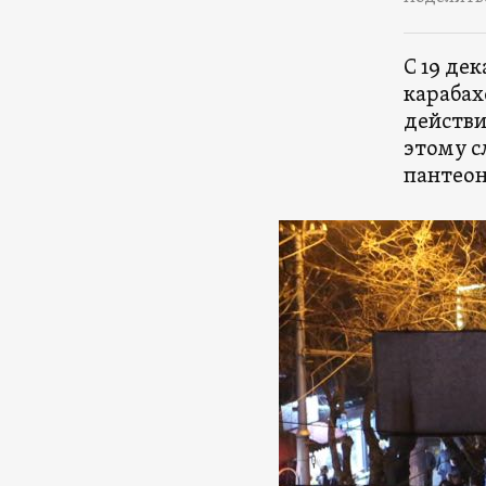
С 19 де
карабах
действи
этому с
пантеон