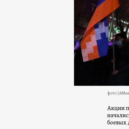
фото JAMn
Акции п
началис
боевых 