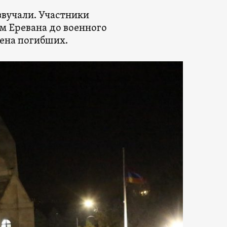
звучали. Участники
м Еревана до военного
мена погибших.