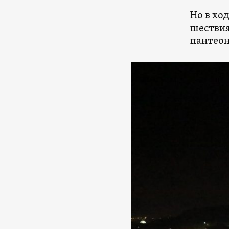
Но в хо
шествия
пантеон