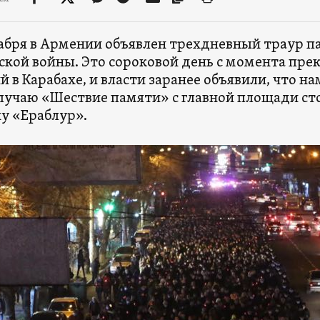
кабря в Армении объявлен трехдневный траур п
ской войны. Это сороковой день с момента пр
й в Карабахе, и власти заранее объявили, что н
лучаю «Шествие памяти» с главной площади ст
у «Ераблур».