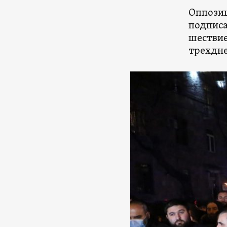
Оппозиц
подписа
шествие
трехдне