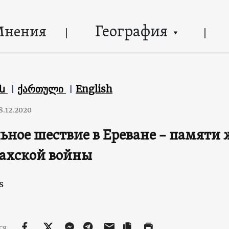
География
Мнения
են
ქართული
English
8.12.2020
ьное шествие в Ереване – памяти 
ахской войны
s
ся