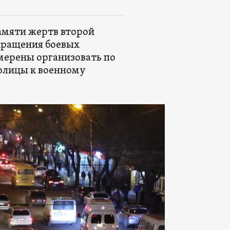
амяти жертв второй
екращения боевых
амерены организовать по
олицы к военному