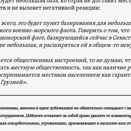
 будет небольшая база, которая не доставит ме
тв и не вызовет негативной реакции:
 всего, это будет пункт базирования для неболь
кого военно-морского флота. Говорить о том, что
рноморский флот, базирующийся сейчас в Севасто
е небольшая, и расширяться ей в общем-то нек
ается общественных настроений, то не думаю, что
ать местную общественность, так как наличие р
оспринимается местным населением как гарант
 Грузией»
.
опонимы, мнения и идеи публикации не обязательно совпадают с 
сотрудников. JAMnews оставляет за собой право удалять те коммент
как оскорбительные, угрожающие, призывающие к насилию или эт