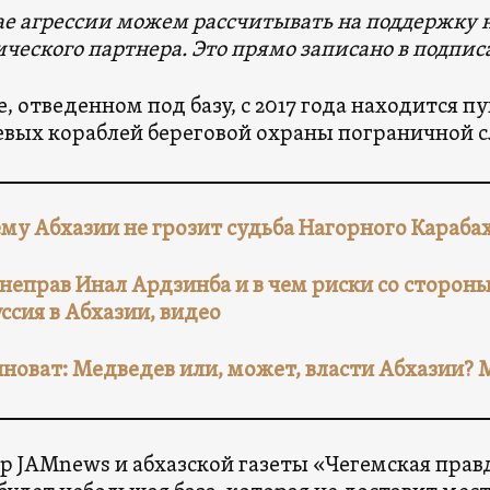
ае агрессии можем рассчитывать на поддержку 
ического партнера. Это прямо записано в подпи
е, отведенном под базу, с 2017 года находится п
вых кораблей береговой охраны пограничной с
му Абхазии не грозит судьба Нагорного Караба
 неправ Инал Ардзинба и в чем риски со стороны
ссия в Абхазии, видео
иноват: Медведев или, может, власти Абхазии?
р JAMnews и абхазской газеты «Чегемская пра