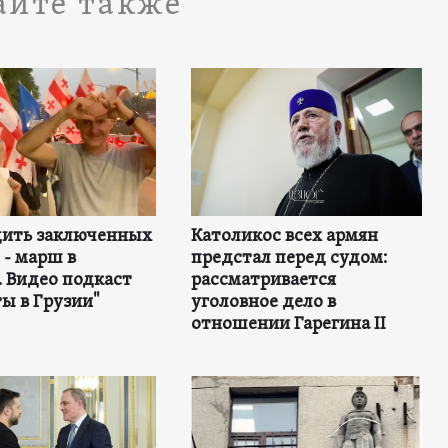
айте также
дить заключенных
Католикос всех армян
- марш в
предстал перед судом:
 Видео подкаст
рассматривается
ы в Грузии"
уголовное дело в
отношении Гарегина II