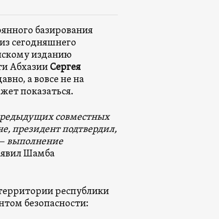
тоянного базирования
о из сегодняшнего
йскому изданию
сти Абхазии
Сергея
авно, а вовсе не на
жет показаться.
а предыдущих совместных
че, президент подтвердил,
 — выполнение
заявил Шамба
 территории республики
нтом безопасности: