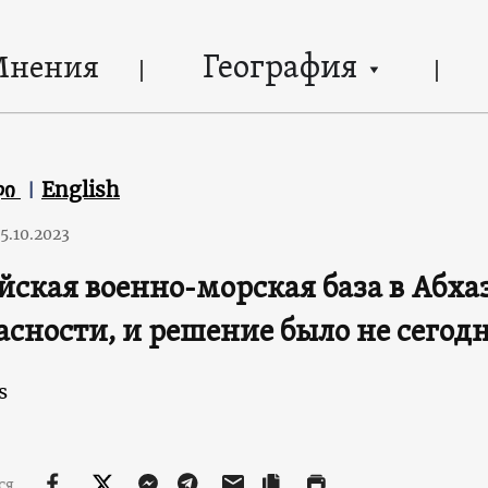
География
Мнения
ლი
English
5.10.2023
йская военно-морская база в Абхаз
асности, и решение было не сегод
s
ся