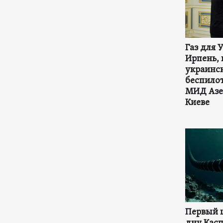
Газ для 
Ирпень, 
украинс
беспилот
МИД Азе
Киеве
Первый 