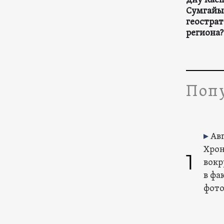
дну Касп
Сумгайы
геостра
региона?
Попу
Авг
Хрон
1
вокр
в фа
фото