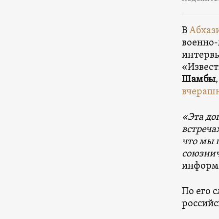
В
Абхаз
военно-
интервь
«Извест
Шамбы
вчерашн
«Эта до
встреча
что мы 
союзнич
информ
По его 
российс