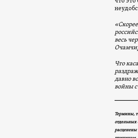
что это
неудобс
«Скорее
российс
весь че
Очамчир
Что кас
раздраж
давно в
войны с
Термины, т
отдельных 
расценены 