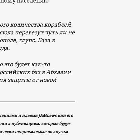
стному населению
шого количества кораблей
 сюда перевезут чуть ли не
поле, глупо. База в
уда.
 это будет как-то
оссийских баз в Абхазии
ия защиты от новой
мнениями и идеями JAMnews или его
арии к публикациям, которые будут
ически неприемлемые по другим