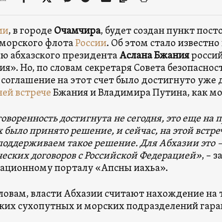
ии
, в городе
Очамчира
, будет создан пункт пос
морского флота
России
. Об этом стало известн
ю абхазского президента
Аслана Бжания
росси
ия». Но, по словам секретаря Совета безопасно
, соглашение на этот счет было достигнуто уже д
ей встрече
Бжания и Владимира Путина, как мо
говоренность достигнута не сегодня, это еще н
х было принято решение, и сейчас, на этой встре
поддерживаем такое решение. Для Абхазии это
еских договоров с Российской Федерацией»
, – 
ационному порталу «Апсны иахьа».
словам, власти Абхазии считают нахождение на
ких сухопутных и морских подразделений гара