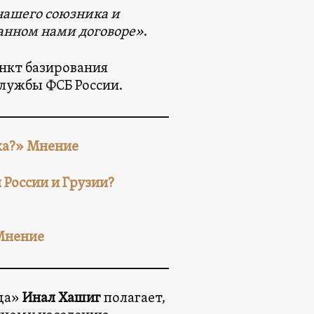
нашего союзника и
санном нами договоре»
.
ункт базирования
лужбы ФСБ России.
ха?» Мнение
 России и Грузии?
 Мнение
вда»
Инал Хашиг
полагает,