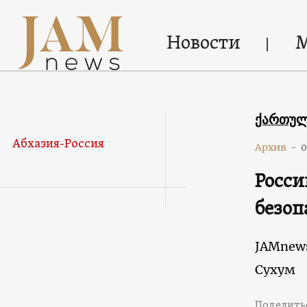
Новости
ქართუ
Абхазия-Россия
Архив
-
0
Росси
безоп
JAMnew
Сухум
Поделить