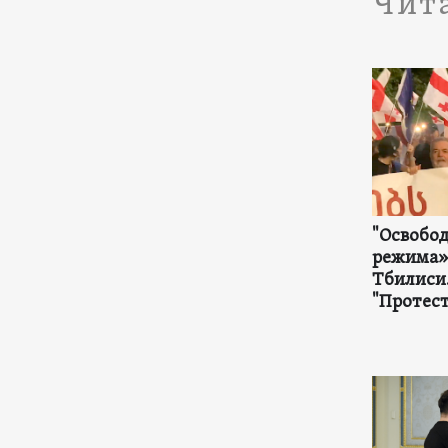
Чит
"Освобо
режима» 
Тбилиси.
"Протест