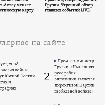
ия: как кабель
Армении, Азербайджане и
т-Актау меняет
Грузии. Утренний обзор
тегическую карту
главных событий LIVE
лярное на сайте
Премьер-министр
уст, 2008.
Грузии: «Нынешняя
ология войны
2
русофобия
уг Южной Осетии
оппозиции является
ктах и
директивой Партии
графиях
глобальной войны»