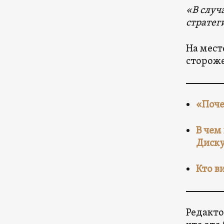
«В случ
стратег
На мест
стороже
«Поче
В чем
Диску
Кто в
Редакто