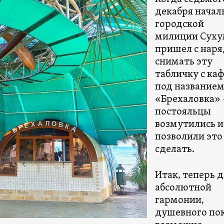
декабря начал
городской
милиции Суху
пришел с нар
снимать эту
табличку с ка
под название
«Брехаловка»
постояльцы
возмутились и
позволили это
сделать.
Итак, теперь 
абсолютной
гармонии,
душевного пок