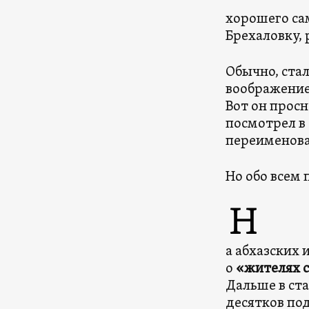
хорошего са
Брехаловку,
Обычно, ста
воображение 
Вот он просн
посмотрел в 
переименоват
Но обо всем 
Н
а абхазских 
о
«жителях 
Дальше в ста
десятков по