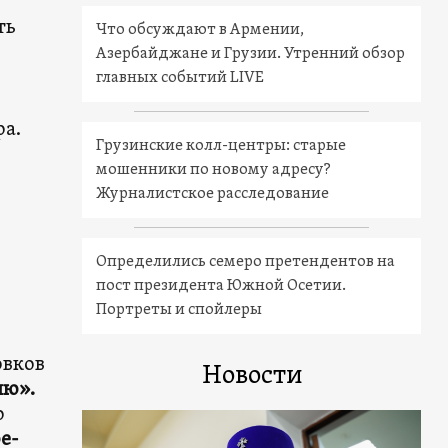
ть
Что обсуждают в Армении,
Азербайджане и Грузии. Утренний обзор
главных событий LIVE
ра.
Грузинские колл-центры: старые
мошенники по новому адресу?
Журналистское расследование
Определились семеро претендентов на
пост президента Южной Осетии.
Портреты и спойлеры
овков
Новости
ню».
о
е-