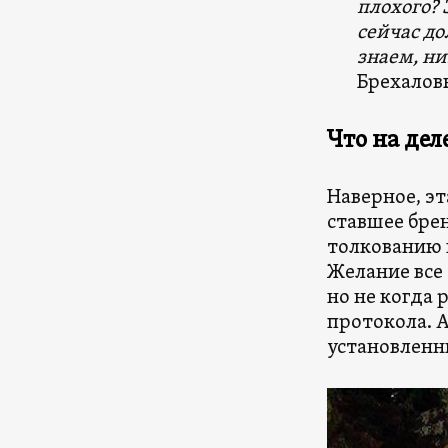
плохого? 
сейчас до
знаем, ни
Брехалов
Что на дел
Наверное, эт
ставшее брен
толкованию 
Желание все 
но не когда 
протокола. 
установленн