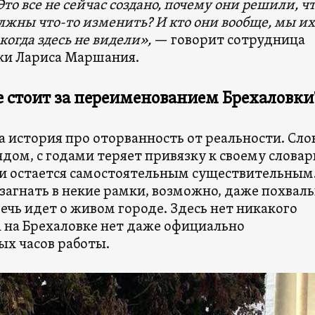
Это все не сейчас создано, почему они решили, ч
лжны что-то изменить? И кто они вообще, мы их
когда здесь не видели»,
— говорит сотрудница
ки Лариса Маршания.
е стоит за переименованием Брехаловки
а история про оторванность от реальности. Сло
дом, с годами теряет привязку к своему слова
и остается самостоятельным существительным
загнать в некие рамки, возможно, даже похваль
речь идет о живом городе. Здесь нет никакого
А на Брехаловке нет даже официально
ых часов работы.