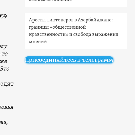
959
Аресты тиктокеров в Азербайджане:
границы «общественной
нравственности» и свобода выражения
мнений
ому
-то
Присоединяйтесь в телеграмм
 же
 Это
ходят
ровья
аз,