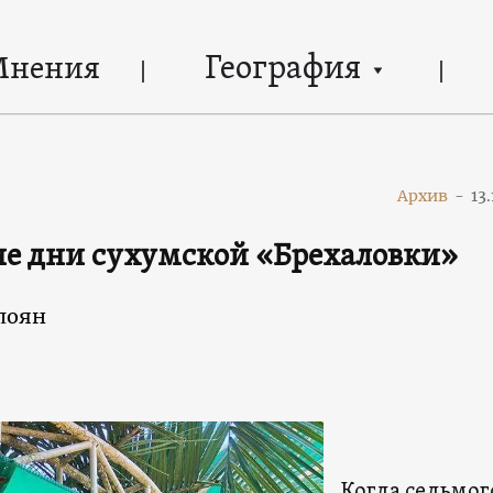
География
Мнения
Архив
-
13
е дни сухумской «Брехаловки»
лоян
Когда седьмог