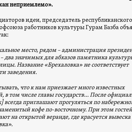
жан неприемлемо».
циаторов идеи, председатель республиканског
офсоюза работников культуры Гурам Базба объ
ак:
альное место, рядом – администрация президен
– два значимых для абхазов памятника культур
лицы. Название «Брехаловка» не соответствует
ти заведения.
ывать, что к нам приезжает много известных
, в том числе главы государств… После официа
х] всегда приглашают прогуляться по набережно
наменитый кофе по-восточному. При этом госте
ют на открытой веранде, где красуется вывеска
вка».