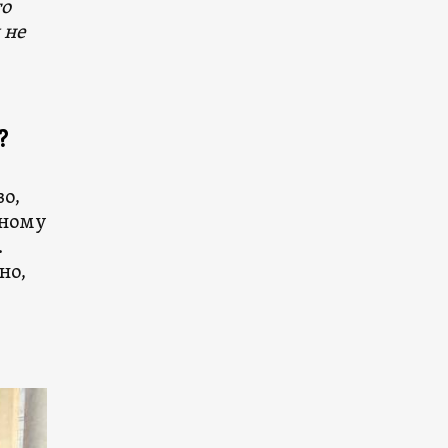
то
 не
?
во,
рному
.
но,