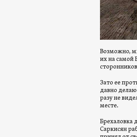
Возможно, м
их на самой 
сторонников
Зато ее про
давно делают
разу не вид
месте.
Брехаловка д
Саркисян раб
принял от св