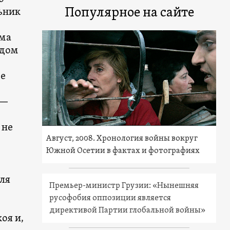
Популярное на сайте
ьник
ма
ядом
фе
м
 —
 не
Август, 2008. Хронология войны вокруг
Южной Осетии в фактах и фотографиях
для
Премьер-министр Грузии: «Нынешняя
русофобия оппозиции является
директивой Партии глобальной войны»
оя и,