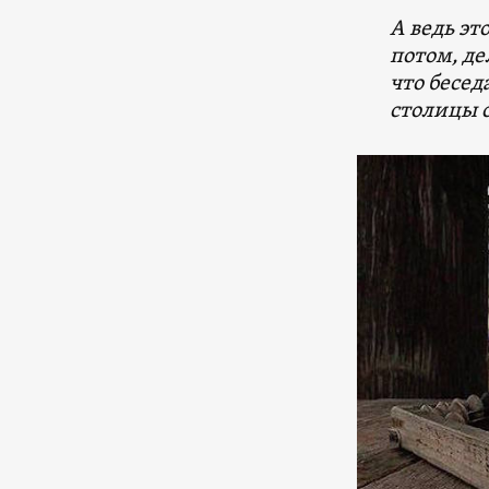
А ведь эт
потом, де
что бесед
столицы с