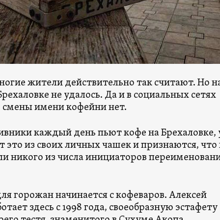
ногие жители действительно так считают. Но н
Брехаловке не удалось. Да и в социальных сетях
 смены имени кофейни нет.
тивники каждый день пьют кофе на Брехаловке,
 это из своих личных чашек и признаются, что
ели никого из числа инициаторов переименовани
ля горожан начинается с кофеваров. Алексей
отает здесь с 1998 года, своеобразную эстафету
оего тестя, знаменитого в Сухуме Акопа.