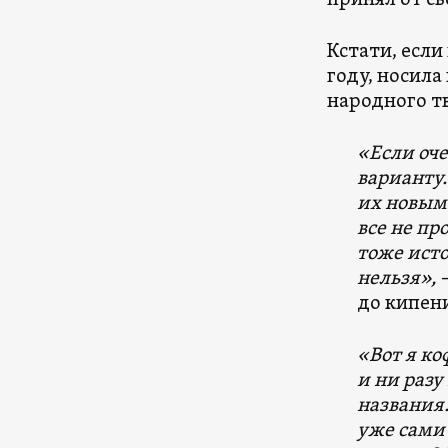
Кстати, если
году, носила
народного тв
«Если оче
варианту.
их новым 
все не пр
тоже исто
нельзя»,
до кипени
«Вот я ко
и ни разу
названия.
уже сами 