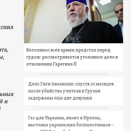
о
яснил
та,
Католикос всех армян предстал перед
ы,
судом: рассматривается уголовное дело в
отношении Гарегина II
Дело Гиги Авалиани: спустя 10 месяцев
после убийства учителя в Грузии
льных
задержаны еще две девушки
й и
й
Газ для Украины, визит в Ирпень,
выставка украинских беспилотников -