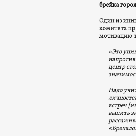
брейка горо
Один из ини
комитета пр
мотивацию т
«Это уник
напротив 
центр сто
значимос
Надо учит
личностей
встреч [и
выпить з
рассажива
«Брехало