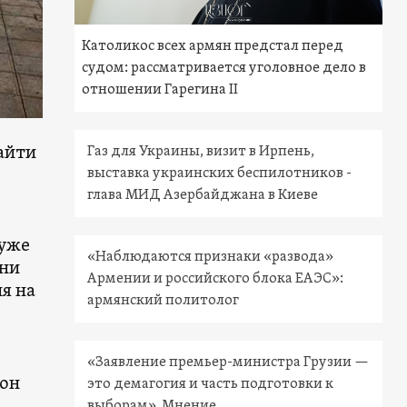
Католикос всех армян предстал перед
судом: рассматривается уголовное дело в
отношении Гарегина II
айти
Газ для Украины, визит в Ирпень,
выставка украинских беспилотников -
глава МИД Азербайджана в Киеве
 уже
«Наблюдаются признаки «развода»
 ни
Армении и российского блока ЕАЭС»:
я на
армянский политолог
«Заявление премьер-министра Грузии —
 он
это демагогия и часть подготовки к
выборам». Мнение