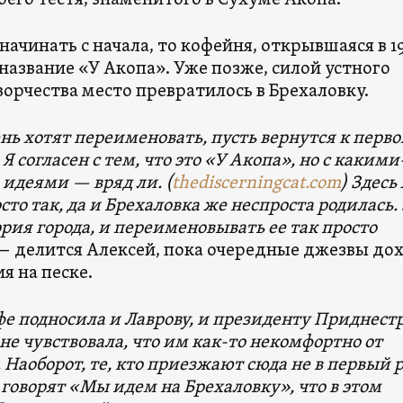
 начинать с начала, то кофейня, открывшаяся в 1
 название «У Акопа». Уже позже, силой устного
орчества место превратилось в Брехаловку.
нь хотят переименовать, пусть вернутся к перв
 Я согласен с тем, что это «У Акопа», но с какими
идеями — вряд ли. (
thediscerningcat.com
) Здесь
осто так, да и Брехаловка же неспроста родилась.
рия города, и переименовывать ее так просто
— делится Алексей, пока очередные джезвы до
я на песке.
фе подносила и Лаврову, и президенту Приднест
 не чувствовала, что им как-то некомфортно от
 Наоборот, те, кто приезжают сюда не в первый р
говорят «Мы идем на Брехаловку», что в этом