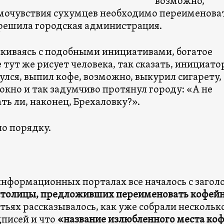
возможно,
мочувствия сухумцев необходимо переименова
 решила городская администрация.
лкиваясь с подобными инициативами, богатое
тут же рисует человека, так сказать, инициато
улся, выпил кофе, возможно, выкурил сигарету,
окно и так задумчиво протянул городу: «А не
ь ли, наконец, Брехаловку?».
по порядку.
информационных порталах все началось с загол
столицы, предложивших переименовать кофей
тьях рассказывалось, как уже собрали нескольк
дписей и что
«название излюбленного места коф