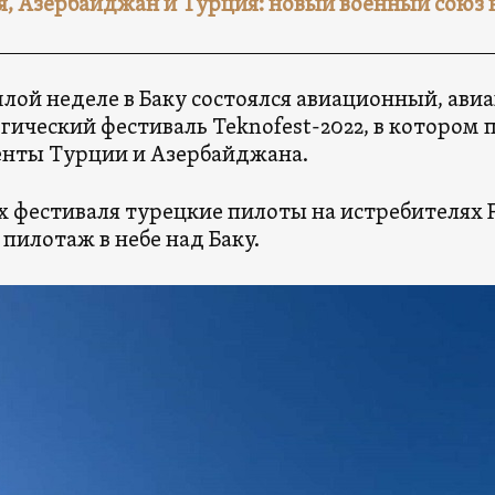
я, Азербайджан и Турция: новый военный союз 
лой неделе в Баку состоялся авиационный, ави
гический фестиваль Teknofest-2022, в котором
нты Турции и Азербайджана.
х фестиваля турецкие пилоты на истребителях
пилотаж в небе над Баку.