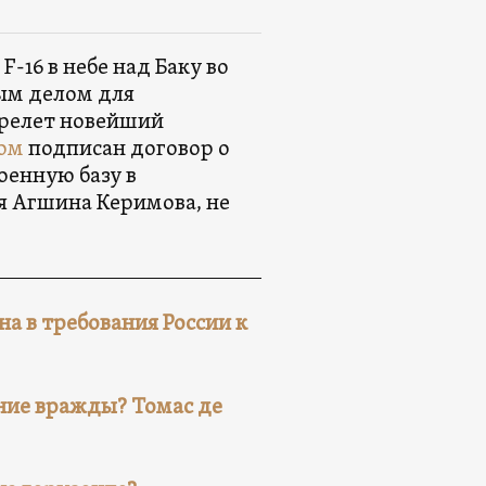
-16 в небе над Баку во
ым делом для
ерелет новейший
ом
подписан договор о
оенную базу в
я Агшина Керимова, не
а в требования России к
ние вражды? Томас де