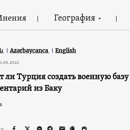
География
Мнения
են
Azərbaycanca
English
1.06.2022
 ли Турция создать военную базу
ентарий из Баку
s
ся