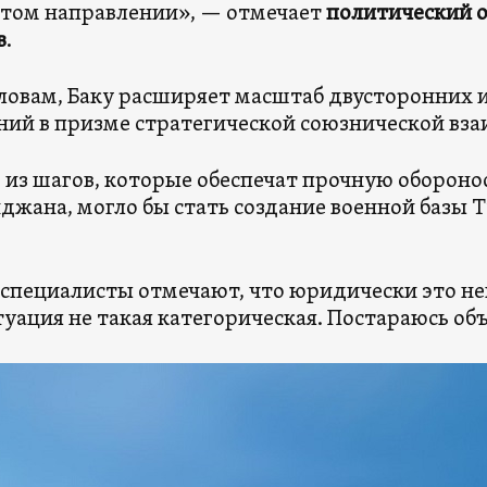
этом направлении», — отмечает
политический 
в
.
словам, Баку расширяет масштаб двусторонних
ий в призме стратегической союзнической вза
из шагов, которые обеспечат прочную обороно
джана, могло бы стать создание военной базы 
специалисты отмечают, что юридически это не
туация не такая категорическая. Постараюсь об