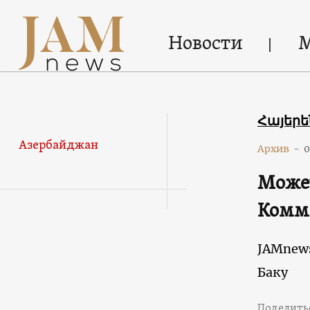
Новости
Հայեր
Азербайджан
Архив
-
0
Может
Комм
JAMnew
Баку
Поделить