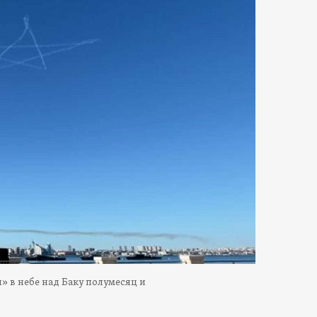
» в небе над Баку полумесяц и