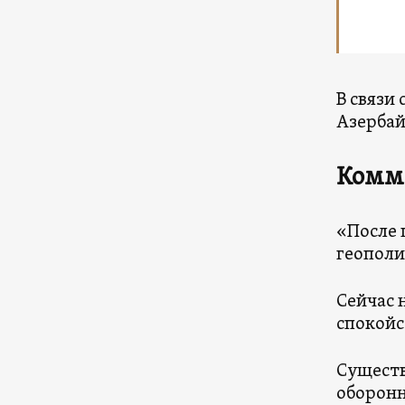
В связи
Азерба
Комм
«После
геополи
Сейчас 
спокойс
Существ
оборонн