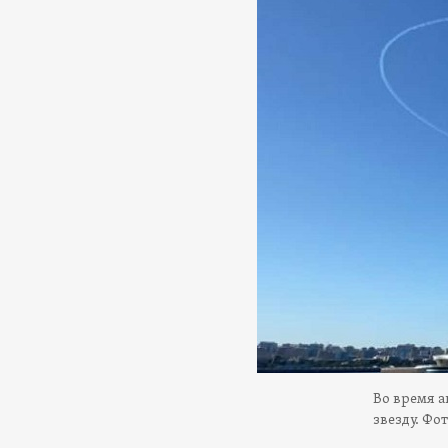
Во время а
звезду. Фо