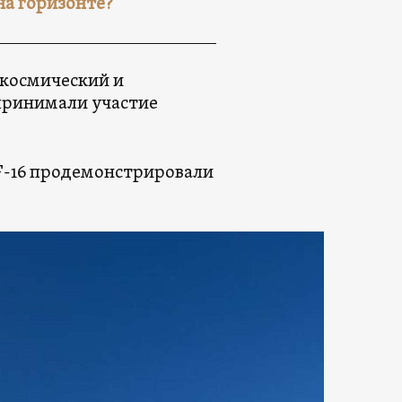
на горизонте?
акосмический и
 принимали участие
 F-16 продемонстрировали