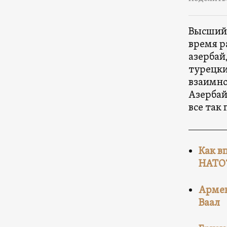
Высший 
время р
азербай
турецки
взаимн
Азербай
все так 
Как в
НАТО?
Армен
Ваал