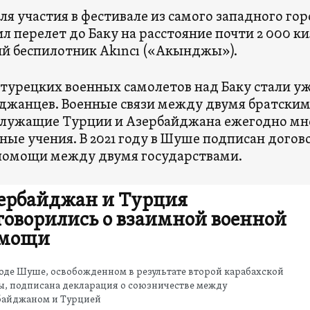
ля участия в фестивале из самого западного го
л перелет до Баку на расстояние почти 2 000 
й беспилотник Akıncı («Акынджы»).
турецких военных самолетов над Баку стали у
джанцев. Военные связи между двумя братским
лужащие Турции и Азербайджана ежегодно мн
ные учения. В 2021 году в Шуше подписан догов
помощи между двумя государствами.
ербайджан и Турция
говорились о взаимной военной
мощи
оде Шуше, освобожденном в результате второй карабахской
ы, подписана декларация о союзничестве между
байджаном и Турцией