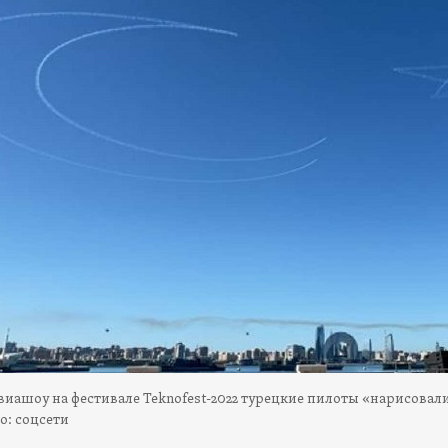
виашоу на фестивале Teknofest-2022 турецкие пилоты «нарисовали
то: соцсети