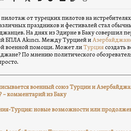
пилотаж от турецких пилотов на истребителях F
азличных праздников и фестивалей стал обычн
джанцев. На днях из Эдирне в Баку совершил п
й БПЛА Akıncı. Между Турцией и
Азербайджан
ой военной помощи. Может ли
Турция
создать в
джане? По мнению политического обозревател
просто.
писывается военный союз Турции и Азербайджан
 – комментарий из Баку
ия-Турция: новые возможности или продолже