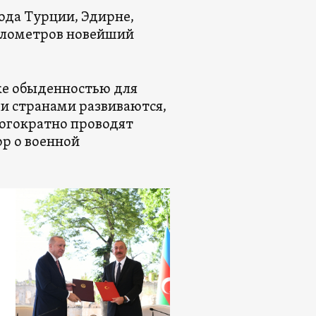
рода Турции, Эдирне,
километров новейший
же обыденностью для
и странами развиваются,
огократно проводят
ор о военной