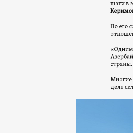
шаги в 
Керимо
По его 
отношен
«Одним 
Азербай
страны.
Многие 
деле си