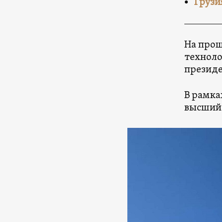
Грузи
На прош
техноло
президе
В рамка
высший 