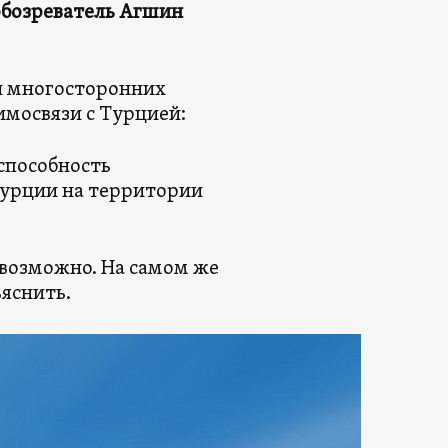
обозреватель Агшин
 и многосторонних
имосвязи с Турцией:
способность
Турции на территории
возможно. На самом же
ъяснить.