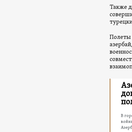
Также д
соверши
турецки
Полеты 
азербай
военнос
совмест
взаимо
Аз
до
по
В гор
войн
Азер