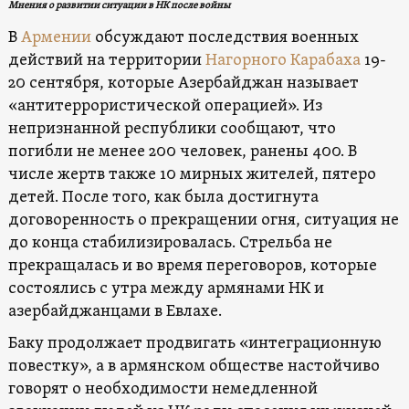
Мнения о развитии ситуации в НК после войны
В
Армении
обсуждают последствия военных
действий на территории
Нагорного Карабаха
19-
20 сентября, которые Азербайджан называет
«антитеррористической операцией». Из
непризнанной республики сообщают, что
погибли не менее 200 человек, ранены 400. В
числе жертв также 10 мирных жителей, пятеро
детей. После того, как была достигнута
договоренность о прекращении огня, ситуация не
до конца стабилизировалась. Стрельба не
прекращалась и во время переговоров, которые
состоялись с утра между армянами НК и
азербайджанцами в Евлахе.
Баку продолжает продвигать «интеграционную
повестку», а в армянском обществе настойчиво
говорят о необходимости немедленной