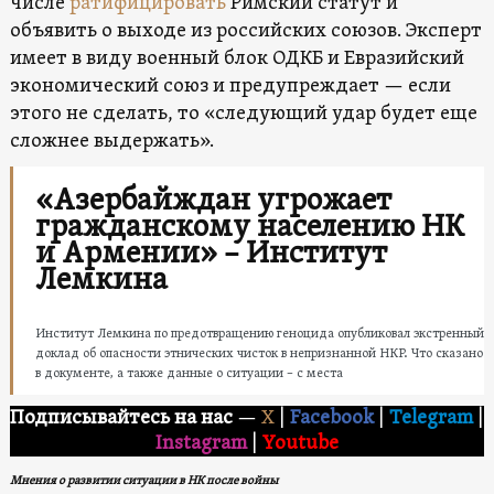
числе
ратифицировать
Римский статут и
объявить о выходе из российских союзов. Эксперт
имеет в виду военный блок ОДКБ и Евразийский
экономический союз и предупреждает — если
этого не сделать, то «следующий удар будет еще
сложнее выдержать».
«Азербайждан угрожает
гражданскому населению НК
и Армении» – Институт
Лемкина
Институт Лемкина по предотвращению геноцида опубликовал экстренный
доклад об опасности этнических чисток в непризнанной НКР. Что сказано
в документе, а также данные о ситуации – с места
Подписывайтесь на нас
—
X
|
Facebook
|
Telegram
|
Instagram
|
Youtube
Мнения о развитии ситуации в НК после войны