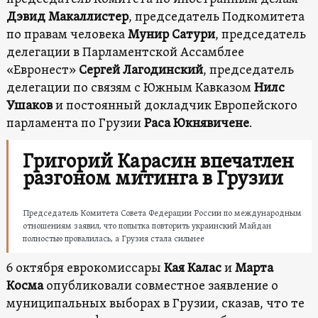
Дэвид Макаллистер
, председатель Подкомитета
по правам человека
Мунир Сатури
, председатель
делегации в Парламентской Ассамблее
«Евронест»
Сергей Лагодинский
, председатель
делегации по связям с Южным Кавказом
Нилс
Ушаков
и постоянный докладчик Европейского
парламента по Грузии
Раса Юкнявичене
.
Григорий Карасин впечатлен
разгоном митинга в Грузии
Председатель Комитета Совета Федерации России по международным
отношениям заявил, что попытка повторить украинский Майдан
полностью провалилась, а Грузия стала сильнее
6 октября еврокомиссары
Кая Калас
и
Марта
Косма
опубликовали совместное заявление о
муниципальных выборах в Грузии, сказав, что те