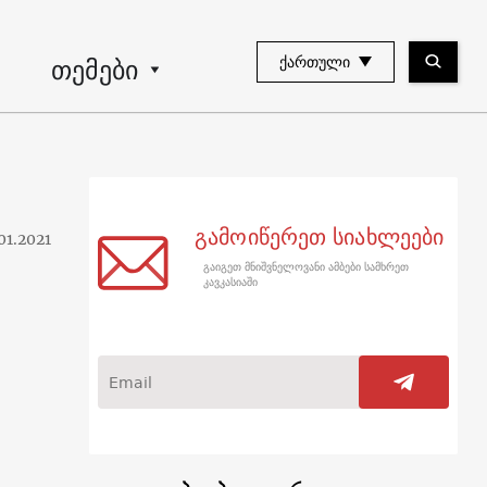
თემები
ᲥᲐᲠᲗᲣᲚᲘ
გამოიწერეთ სიახლეები
01.2021
გაიგეთ მნიშვნელოვანი ამბები სამხრეთ
კავკასიაში