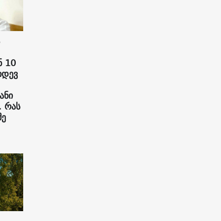
 10
იდევ
ანი
. რას
მე