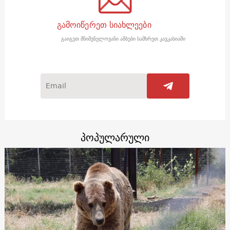
გამოიწერეთ სიახლეები
გაიგეთ მნიშვნელოვანი ამბები სამხრეთ კავკასიაში
პოპულარული