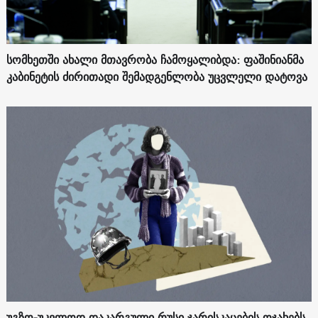
სომხეთში ახალი მთავრობა ჩამოყალიბდა: ფაშინიანმა
კაბინეტის ძირითადი შემადგენლობა უცვლელი დატოვა
უგზო-უკვლოდ დაკარგული რუსი ჯარისკაცების ოჯახებს