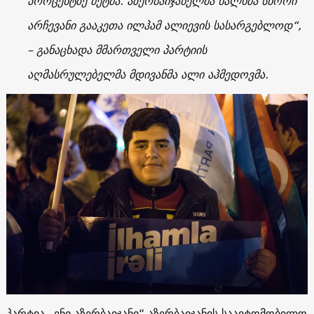
პროცენტზე მეტმა. აზერბაიჯანელმა ხალხმა სწორი
არჩევანი გააკეთა ილჰამ ალიევის სასარგებლოდ“,
– განაცხადა მმართველი პარტიის
აღმასრულებელმა მდივანმა ალი აჰმედოვმა.
პარტია „ენი აზერბაიჯანი“ აზერბაიჯანის საავტომობილო